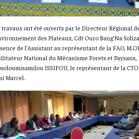
1-YEAR
1-YEAR
/ year
/ year
By agr
By agr
s and you
s and you
every m
every m
tly.
tly.
Pay now and you get access to exclusive
Pay now and you get access to exclusive
opt o
opt o
 travaux ont été ouverts par le Directeur Régional d
news and articles for a whole year.
news and articles for a whole year.
nvironnement des Plateaux, Cdt Ouro Bang’Na Soliz
sence de l’Assistant au représentant de la FAO, M.OK
ilitateur National du Mécanisme Forets et Paysans, 
udoumisamilou ISSIFOU, le représentant de la CT
i Marcel.