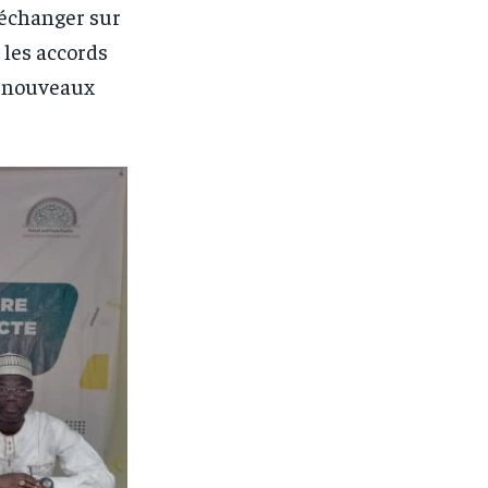
d’échanger sur
 les accords
s nouveaux
1-MONTH
1-MONTH