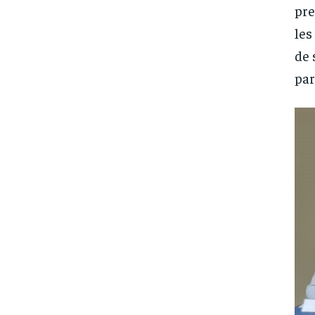
pre
les
de 
par
FOREVER
FOREVER