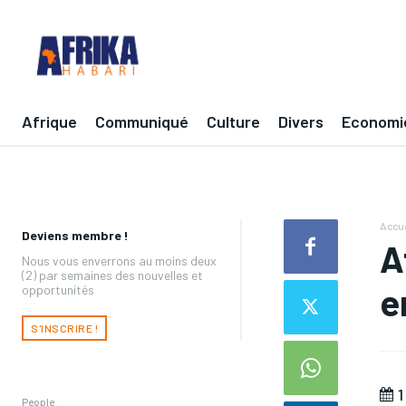
Afrique
Communiqué
Culture
Divers
Economi
Accue
Deviens membre !
A
Nous vous enverrons au moins deux
(2) par semaines des nouvelles et
e
opportunités
S'INSCRIRE !
1
People