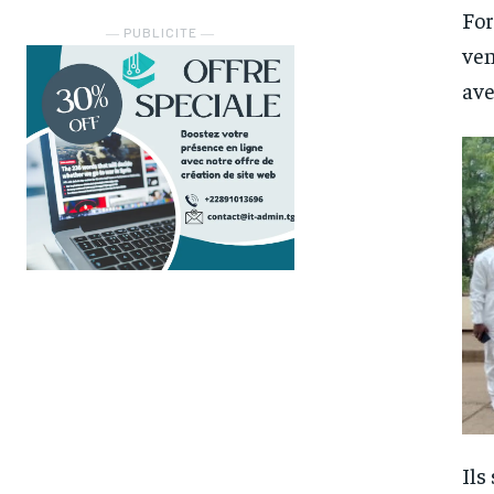
For
― PUBLICITE ―
ven
ave
Ils