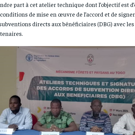
ndre part à cet atelier technique dont l’objectif est 
 conditions de mise en œuvre de l’accord et de signer
subventions directs aux bénéficiaires (DBG) avec le
tenaires.
RECOMMENDED
RECOMMENDED