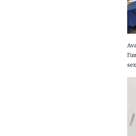
Ava
l’i
sex