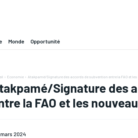
e
Monde
Opportunité
il
Economie
Atakpamé/Signature des accords de subvention entre la FAO et les 
takpamé/Signature des a
ntre la FAO et les nouvea
 mars 2024