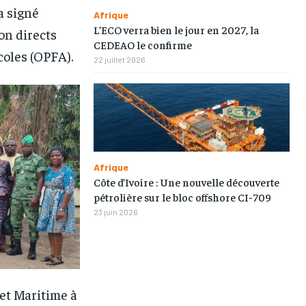
a signé
Afrique
L’ECO verra bien le jour en 2027, la
on directs
CEDEAO le confirme
coles (OPFA).
22 juillet 2026
Afrique
Côte d’Ivoire : Une nouvelle découverte
pétrolière sur le bloc offshore CI-709
23 juin 2026
 et Maritime à