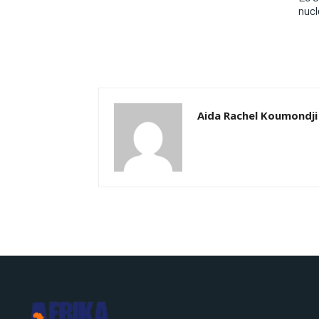
nucl
Aida Rachel Koumondji