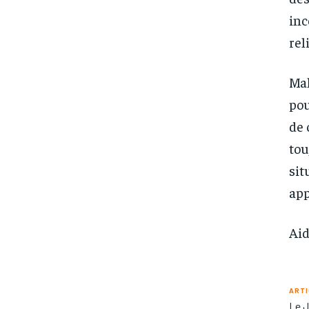
inc
rel
Mal
pou
de 
tou
sit
app
Aid
ARTI
Le J