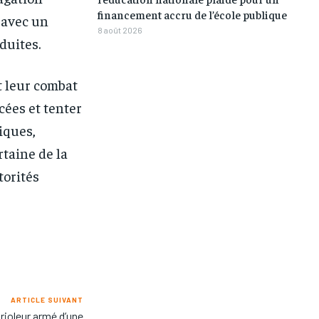
financement accru de l’école publique
 avec un
8 août 2026
éduites.
t leur combat
cées et tenter
iques,
rtaine de la
torités
ARTICLE SUIVANT
ioleur armé d’une