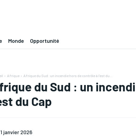
e
Monde
Opportunité
il
Afrique
Afrique du Sud : un incendie hors de contrôle à l’est du...
frique du Sud : un incendi
’est du Cap
1 janvier 2026