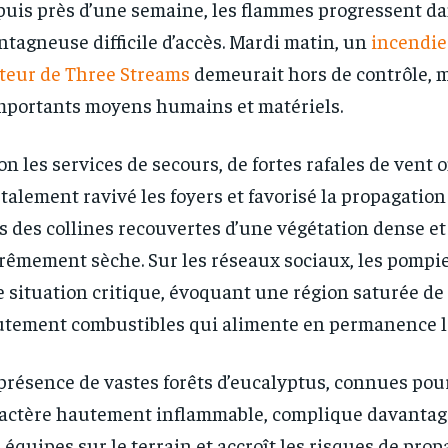
uis près d’une semaine, les flammes progressent da
tagneuse difficile d’accès. Mardi matin, un
incendie 
teur de Three Streams
demeurait hors de contrôle, m
mportants moyens humains et matériels.
on les services de secours, de fortes rafales de vent 
RECOMMENDED
RECOMMENDED
talement ravivé les foyers et favorisé la propagation
1-YEAR
1-YEAR
s des collines recouvertes d’une végétation dense et
rêmement sèche. Sur les réseaux sociaux, les pompi
/ year
/ year
By agr
By agr
s and you
s and you
every m
every m
tly.
tly.
 situation critique, évoquant une région saturée d
Pay now and you get access to exclusive
Pay now and you get access to exclusive
opt o
opt o
news and articles for a whole year.
news and articles for a whole year.
tement combustibles qui alimente en permanence l
présence de vastes forêts d’eucalyptus, connues pou
actère hautement inflammable, complique davantage 
 équipes sur le terrain et accroît les risques de pro