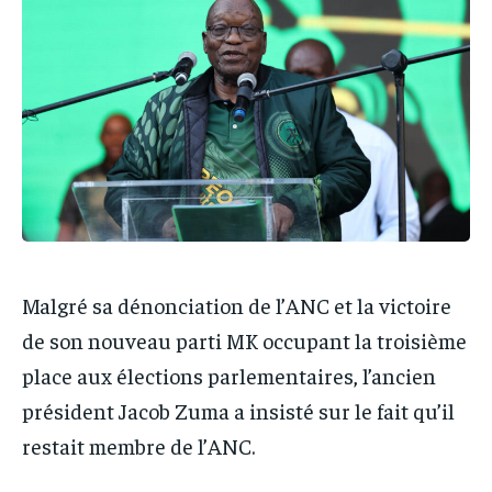
IT-ADMIN
IT-ADMIN
IT-ADMIN
IT-ADMIN
TOGOREPORT
TOGOREPORT
TOGOREPORT
TOGOREPORT
L’INTEGRAL
L’INTEGRAL
L’INTEGRAL
L’INTEGRAL
TOGOREGARD
TOGOREGARD
TOGOREGARD
TOGOREGARD
LOMEBOUGEINFO
LOMEBOUGEINFO
LOMEBOUGEINFO
LOMEBOUGEINFO
NOUVELLE D’AFRIQUE
NOUVELLE D’AFRIQUE
NOUVELLE D’AFRIQUE
NOUVELLE D’AFRIQUE
LEDEFENSEURINFO
LEDEFENSEURINFO
LEDEFENSEURINFO
LEDEFENSEURINFO
Malgré sa dénonciation de l’ANC et la victoire
228FOOT
228FOOT
228FOOT
228FOOT
de son nouveau parti MK occupant la troisième
ACTU LOMÉ
ACTU LOMÉ
place aux élections parlementaires, l’ancien
ACTU LOMÉ
ACTU LOMÉ
président Jacob Zuma a insisté sur le fait qu’il
restait membre de l’ANC.