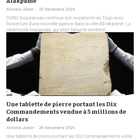
Atakpamé
Antoine Junior
-
27 décembre 2024
SUNU Assurances continue son expansion au Togo avec
l’ouverture d’une nouvelle agence dans la ville d’Atakpamé. La
cérémonie inaugurale, qui s’est tenue le vendredi...
Une tablette de pierre portant les Dix
Commandements vendue à 5 millions de
dollars
Antoine Junior
-
26 décembre 2024
Une tablette de pierre portant les Dix Commandements a été