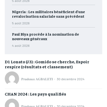
5 août 2026
Nigeria : Les militaires bénéficient d’une
revalorisation salariale sans précédent
5 août 2026
Paul Biya procède à la nomination de
nouveaux généraux
4 août 2026
D1 Lonato (J3) : Gomido se cherche, Espoir
respire (résultats et classement)
𝐏𝐫𝐮𝐝𝐞𝐧𝐜𝐞 𝐀𝐆𝐁𝐀𝐋𝐄𝐓𝐈
-
30 décembre 2024
CHAN 2024 : Les pays qualifiés
𝐏𝐫𝐮𝐝𝐞𝐧𝐜𝐞 𝐀𝐆𝐁𝐀𝐋𝐄𝐓𝐈
-
30 décembre 2024