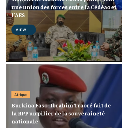
une union des forces entre la Cédéao et
l’AES
VIEW ―
Afrique
Burkina Faso : Ibrahim Traoré fait de
la RPP un pilier de la souveraineté
nationale