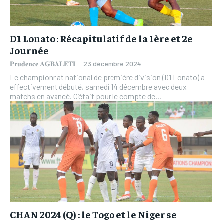
D1 Lonato : Récapitulatif de la 1ère et 2e
Journée
𝐏𝐫𝐮𝐝𝐞𝐧𝐜𝐞 𝐀𝐆𝐁𝐀𝐋𝐄𝐓𝐈
-
23 décembre 2024
Le championnat national de première division (D1 Lonato) a
effectivement débuté, samedi 14 décembre avec deux
matchs en avancé. C’était pour le compte de...
CHAN 2024 (Q) : le Togo et le Niger se