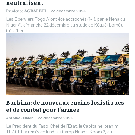
neutralisent
𝐏𝐫𝐮𝐝𝐞𝐧𝐜𝐞 𝐀𝐆𝐁𝐀𝐋𝐄𝐓𝐈
-
23 décembre 2024
Les Éperviers Togo A’ ont été accrochés (1-1), par le Mena du
Niger A’, dimanche 22 décembre au stade de Kégué (Lomé).
C’était en...
Burkina : de nouveaux engins logistiques
et de combat pour l’armée
Antoine Junior
-
23 décembre 2024
Le Président du Faso, Chef de l’État, le Capitaine Ibrahim
TRAORE a remis ce lundi au Camp Naaba-Koom 2, du