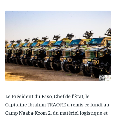
IT-ADMIN
IT-ADMIN
IT-ADMIN
IT-ADMIN
TOGOREPORT
TOGOREPORT
TOGOREPORT
TOGOREPORT
L’INTEGRAL
L’INTEGRAL
L’INTEGRAL
L’INTEGRAL
TOGOREGARD
TOGOREGARD
TOGOREGARD
TOGOREGARD
LOMEBOUGEINFO
LOMEBOUGEINFO
LOMEBOUGEINFO
LOMEBOUGEINFO
NOUVELLE D’AFRIQUE
NOUVELLE D’AFRIQUE
NOUVELLE D’AFRIQUE
NOUVELLE D’AFRIQUE
LEDEFENSEURINFO
LEDEFENSEURINFO
LEDEFENSEURINFO
LEDEFENSEURINFO
228FOOT
228FOOT
228FOOT
228FOOT
ACTU LOMÉ
ACTU LOMÉ
ACTU LOMÉ
ACTU LOMÉ
Le Président du Faso, Chef de l’État, le
Capitaine Ibrahim TRAORE a remis ce lundi au
Camp Naaba-Koom 2, du matériel logistique et