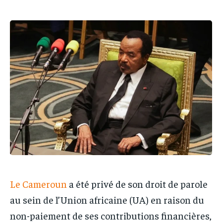
IT-ADMIN
IT-ADMIN
TOGOREPORT
TOGOREPORT
TOGOREPORT
TOGOREPORT
L’INTEGRAL
L’INTEGRAL
L’INTEGRAL
L’INTEGRAL
TOGOREGARD
TOGOREGARD
TOGOREGARD
TOGOREGARD
LOMEBOUGEINFO
LOMEBOUGEINFO
LOMEBOUGEINFO
LOMEBOUGEINFO
NOUVELLE D’AFRIQUE
NOUVELLE D’AFRIQUE
NOUVELLE D’AFRIQUE
NOUVELLE D’AFRIQUE
LEDEFENSEURINFO
LEDEFENSEURINFO
LEDEFENSEURINFO
LEDEFENSEURINFO
228FOOT
228FOOT
228FOOT
228FOOT
ACTU LOMÉ
ACTU LOMÉ
ACTU LOMÉ
ACTU LOMÉ
Le Cameroun
a été privé de son droit de parole
au sein de l’Union africaine (UA) en raison du
non-paiement de ses contributions financières,