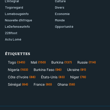
L’integral
Culture
Togoregard
Divers
Lomebougeinfo
Economie
Nouvelle d’Afrique
Monde
LeDefenseurInfo
Opportunité
228foot
Actu Lomé
ÉTIQUETTES
Togo
Mali
Burkina
Russie
(345)
(150)
(137)
(114)
Nigeria
Burkina Faso
Ukraine
(103)
(96)
(91)
Côte d’Ivoire
États-Unis
Niger
(88)
(83)
(78)
Sénégal
France
Ghana
(64)
(60)
(58)