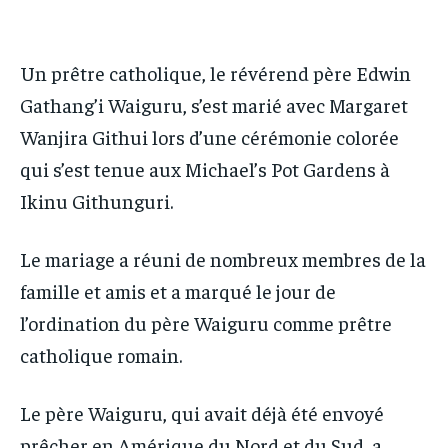
IT-ADMIN
IT-ADMIN
TOGOREPORT
TOGOREPORT
TOGOREPORT
TOGOREPORT
Un prêtre catholique, le révérend père Edwin
L’INTEGRAL
L’INTEGRAL
L’INTEGRAL
L’INTEGRAL
Gathang’i Waiguru, s’est marié avec Margaret
TOGOREGARD
TOGOREGARD
TOGOREGARD
TOGOREGARD
Wanjira Githui lors d’une cérémonie colorée
LOMEBOUGEINFO
LOMEBOUGEINFO
qui s’est tenue aux Michael’s Pot Gardens à
LOMEBOUGEINFO
LOMEBOUGEINFO
NOUVELLE D’AFRIQUE
NOUVELLE D’AFRIQUE
Ikinu Githunguri.
NOUVELLE D’AFRIQUE
NOUVELLE D’AFRIQUE
LEDEFENSEURINFO
LEDEFENSEURINFO
LEDEFENSEURINFO
LEDEFENSEURINFO
Le mariage a réuni de nombreux membres de la
228FOOT
228FOOT
228FOOT
228FOOT
famille et amis et a marqué le jour de
ACTU LOMÉ
ACTU LOMÉ
ACTU LOMÉ
ACTU LOMÉ
l’ordination du père Waiguru comme prêtre
catholique romain.
Le père Waiguru, qui avait déjà été envoyé
prêcher en Amérique du Nord et du Sud, a