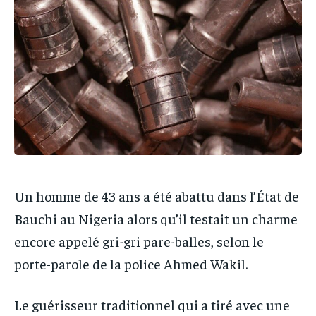
IT-ADMIN
IT-ADMIN
TOGOREPORT
TOGOREPORT
TOGOREPORT
TOGOREPORT
L’INTEGRAL
L’INTEGRAL
L’INTEGRAL
L’INTEGRAL
TOGOREGARD
TOGOREGARD
TOGOREGARD
TOGOREGARD
LOMEBOUGEINFO
LOMEBOUGEINFO
LOMEBOUGEINFO
LOMEBOUGEINFO
NOUVELLE D’AFRIQUE
NOUVELLE D’AFRIQUE
NOUVELLE D’AFRIQUE
NOUVELLE D’AFRIQUE
LEDEFENSEURINFO
LEDEFENSEURINFO
LEDEFENSEURINFO
LEDEFENSEURINFO
228FOOT
228FOOT
Un homme de 43 ans a été abattu dans l’État de
228FOOT
228FOOT
ACTU LOMÉ
ACTU LOMÉ
Bauchi au Nigeria alors qu’il testait un charme
ACTU LOMÉ
ACTU LOMÉ
encore appelé gri-gri pare-balles, selon le
porte-parole de la police Ahmed Wakil.
Le guérisseur traditionnel qui a tiré avec une