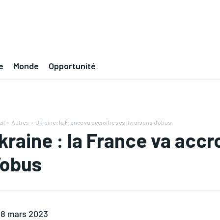
e
Monde
Opportunité
il
Autres
Ukraine : la France va accroître ses livraisons d'obus
kraine : la France va accro
’obus
8 mars 2023