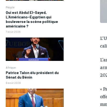
People
Qui est Abdul El-Sayed,
L’Américano-Égyptien qui
bouleverse la scène politique
américaine ?
7 août 2026
L’U
cal
L’a
arm
Afrique
Patrice Talon élu président du
202
Sénat du Bénin
6 août 2026
« P
off
mm 