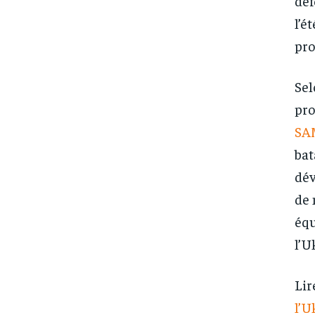
déf
l’é
pro
Sel
pro
SA
bat
dév
de 
équ
l’U
Lir
l’U