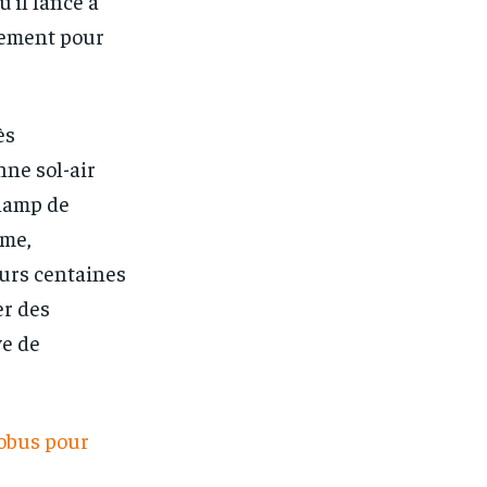
’il lancé à
rmement pour
ès
ne sol-air
champ de
ème,
eurs centaines
er des
ve de
 obus pour