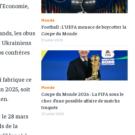
 l’Economie,
Monde
Football : L’UEFA menace de boycotter la
ands, les obus
Coupe du Monde
31 juillet 2026
t Ukrainiens
os confrères
1-MONTH
1-MONTH
i fabrique ce
/ month
/ month
Monde
n 2025, soit
eeing to this tier, you are billed
eeing to this tier, you are billed
Coupe du Monde 2026 : La FIFA sous le
onth after the first one until you
onth after the first one until you
ien.
choc d’une possible affaire de matchs
ut of the monthly subscription.
ut of the monthly subscription.
truqués
27 juillet 2026
 le 28 mars
ls de la