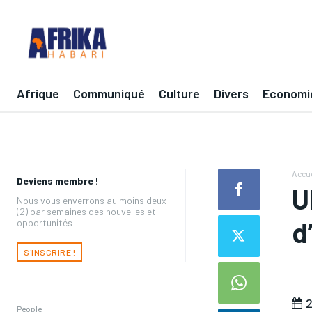
Afrique
Communiqué
Culture
Divers
Economi
Accue
Deviens membre !
U
Nous vous enverrons au moins deux
(2) par semaines des nouvelles et
d
opportunités
S'INSCRIRE !
2
People