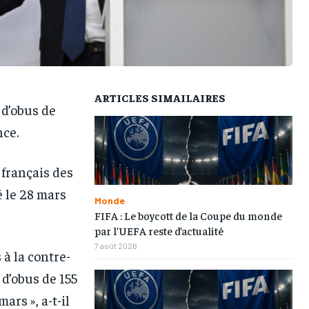
TOGOREGARD
TOGOREGARD
TOGOREGARD
TOGOREGARD
LOMEBOUGEINFO
LOMEBOUGEINFO
LOMEBOUGEINFO
LOMEBOUGEINFO
NOUVELLE D’AFRIQUE
NOUVELLE D’AFRIQUE
NOUVELLE D’AFRIQUE
NOUVELLE D’AFRIQUE
ARTICLES SIMAILAIRES
LEDEFENSEURINFO
LEDEFENSEURINFO
LEDEFENSEURINFO
LEDEFENSEURINFO
 d’obus de
228FOOT
228FOOT
228FOOT
228FOOT
nce.
ACTU LOMÉ
ACTU LOMÉ
ACTU LOMÉ
ACTU LOMÉ
 français des
 le 28 mars
Monde
FIFA : Le boycott de la Coupe du monde
par l’UEFA reste d’actualité
7 août 2026
 à la contre-
 d’obus de 155
ars », a-t-il