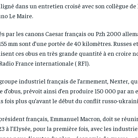
ligné dans un entretien croisé avec son collègue de
no Le Maire.
és par les canons Caesar français ou Pzh 2000 allem
155 mm sont d’une portée de 40 kilomètres. Russes e
lisent ces obus en très grande quantité à en croire n
Radio France internationale ( RFI).
RECOMMENDED
RECOMMENDED
groupe industriel français de l’armement, Nexter, qu
1-YEAR
1-YEAR
e d’obus, prévoit ainsi d’en produire 150 000 par an e
/ year
/ year
By agr
By agr
s and you
s and you
every m
every m
is fois plus qu’avant le début du conflit russo-ukrain
tly.
tly.
Pay now and you get access to exclusive
Pay now and you get access to exclusive
opt o
opt o
news and articles for a whole year.
news and articles for a whole year.
président français, Emmanuel Macron, doit se réunir
3 à l’Elysée, pour la première fois, avec les industrie