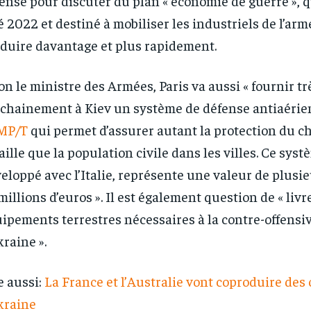
ense pour discuter du plan « économie de guerre », qu
té 2022 et destiné à mobiliser les industriels de l’a
duire davantage et plus rapidement.
on le ministre des Armées, Paris va aussi « fournir tr
chainement à Kiev un système de défense antiaérien
MP/T
qui permet d’assurer autant la protection du 
aille que la population civile dans les villes. Ce syst
eloppé avec l’Italie, représente une valeur de plusi
millions d’euros ». Il est également question de « livr
ipements terrestres nécessaires à la contre-offensi
kraine ».
e aussi:
La France et l’Australie vont coproduire des
kraine