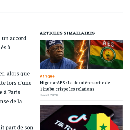
AFRIQUE
AFRIQUE
AFRIQUE
AFRIQUE
COMMUNIQUÉ
COMMUNIQUÉ
COMMUNIQUÉ
COMMUNIQUÉ
CULTURE
CULTURE
CULTURE
CULTURE
ARTICLES SIMAILAIRES
, un accord
DIVERS
DIVERS
DIVERS
DIVERS
nés à
ECONOMIE
ECONOMIE
ECONOMIE
ECONOMIE
MONDE
MONDE
MONDE
MONDE
OPPORTUNITÉ
OPPORTUNITÉ
OPPORTUNITÉ
OPPORTUNITÉ
er, alors que
Afrique
te lors d’une
Nigeria-AES : La dernière sortie de
Tinubu crispe les relations
PARTENAIRES
PARTENAIRES
PARTENAIRES
PARTENAIRES
 à Paris
8 août 2026
ense de la
IT-ADMIN
IT-ADMIN
IT-ADMIN
IT-ADMIN
TOGOREPORT
TOGOREPORT
TOGOREPORT
TOGOREPORT
L’INTEGRAL
L’INTEGRAL
L’INTEGRAL
L’INTEGRAL
it part de son