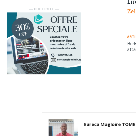
Lir
― PUBLICITE ―
Ze
ARTI
Burk
atta
Eureca Magloire TOM