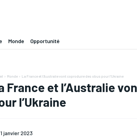
e
Monde
Opportunité
il
Monde
La France et l'Australie vont coproduire des obus pour l'Ukraine
a France et l’Australie vo
our l’Ukraine
1 janvier 2023