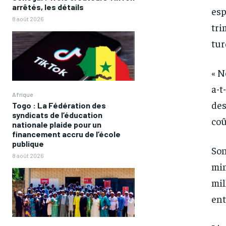
arrêtés, les détails
esp
8 août 2026
tri
tur
« N
a-t
Afrique
des
Togo : La Fédération des
syndicats de l’éducation
coû
nationale plaide pour un
financement accru de l’école
publique
Son
8 août 2026
min
FOREVER
FOREVER
mil
/ forever
/ forever
ent
Sign up with just an email addres
Sign up with just an email addres
get access to this tier instan
get access to this tier instan