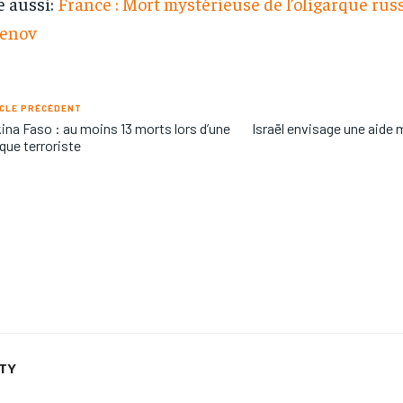
e aussi:
France : Mort mystérieuse de l’oligarque rus
lenov
CLE PRÉCÉDENT
ina Faso : au moins 13 morts lors d’une
Israël envisage une aide mi
que terroriste
ETY