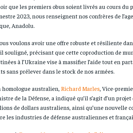
oir que les premiers obus soient livrés au cours du 
mestre 2023, nous renseignent nos confrères de l’ag
que, Anadolu.
ous voulons avoir une offre robuste et résiliente dan
-il souligné, précisant que cette coproduction de mu
tinées à l’Ukraine vise à massifier l’aide tout en par
ts sans prélever dans le stock de nos armées.
RECOMMENDED
RECOMMENDED
 homologue australien,
Richard Marles
, Vice-premie
istre de la Défense, a indiqué qu’il s’agit d’un projet
1-YEAR
1-YEAR
lions de dollars australiens, ainsi qu’une nouvelle 
/ year
/ year
By agr
By agr
re les industries de défense australiennes et françai
s and you
s and you
every m
every m
tly.
tly.
Pay now and you get access to exclusive
Pay now and you get access to exclusive
opt o
opt o
news and articles for a whole year.
news and articles for a whole year.