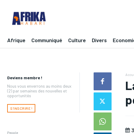
Afrique
Communiqué
Culture
Divers
Economi
Accue
Deviens membre !
L
Nous vous enverrons au moins deux
(2) par semaines des nouvelles et
p
opportunités
S'INSCRIRE !
3
People