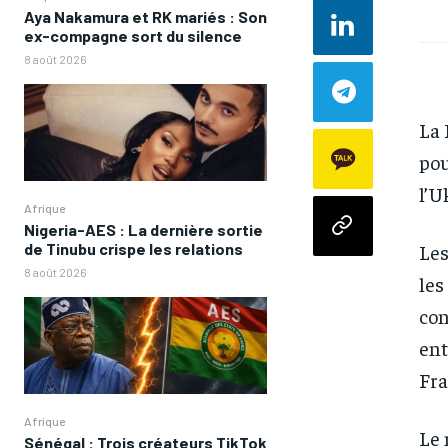
Aya Nakamura et RK mariés : Son
ex-compagne sort du silence
8 août 2026
La 
pou
l’U
Afrique
Nigeria-AES : La dernière sortie
Les
de Tinubu crispe les relations
8 août 2026
les
con
ent
Fra
Afrique
Le 
Sénégal : Trois créateurs TikTok