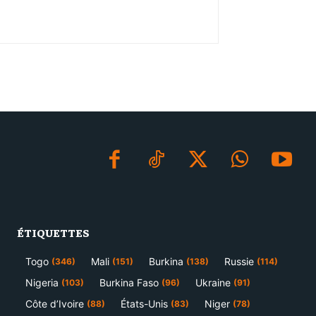
ÉTIQUETTES
Togo
Mali
Burkina
Russie
(346)
(151)
(138)
(114)
Nigeria
Burkina Faso
Ukraine
(103)
(96)
(91)
Côte d’Ivoire
États-Unis
Niger
(88)
(83)
(78)