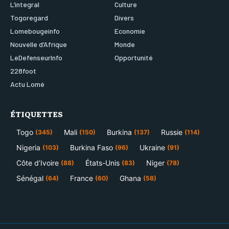
L’integral
Culture
Togoregard
Divers
Lomebougeinfo
Economie
Nouvelle d’Afrique
Monde
LeDefenseurInfo
Opportunité
228foot
Actu Lomé
ÉTIQUETTES
Togo
Mali
Burkina
Russie
(345)
(150)
(137)
(114)
Nigeria
Burkina Faso
Ukraine
(103)
(96)
(91)
Côte d’Ivoire
États-Unis
Niger
(88)
(83)
(78)
Sénégal
France
Ghana
(64)
(60)
(58)