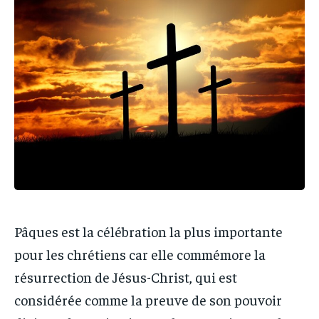
PARTENAIRES
PARTENAIRES
IT-ADMIN
IT-ADMIN
IT-ADMIN
IT-ADMIN
TOGOREPORT
TOGOREPORT
TOGOREPORT
TOGOREPORT
L’INTEGRAL
L’INTEGRAL
L’INTEGRAL
L’INTEGRAL
TOGOREGARD
TOGOREGARD
TOGOREGARD
TOGOREGARD
LOMEBOUGEINFO
LOMEBOUGEINFO
LOMEBOUGEINFO
LOMEBOUGEINFO
NOUVELLE D’AFRIQUE
NOUVELLE D’AFRIQUE
NOUVELLE D’AFRIQUE
NOUVELLE D’AFRIQUE
LEDEFENSEURINFO
LEDEFENSEURINFO
LEDEFENSEURINFO
LEDEFENSEURINFO
228FOOT
228FOOT
228FOOT
228FOOT
Pâques est la célébration la plus importante
ACTU LOMÉ
ACTU LOMÉ
ACTU LOMÉ
ACTU LOMÉ
pour les chrétiens car elle commémore la
résurrection de Jésus-Christ, qui est
considérée comme la preuve de son pouvoir