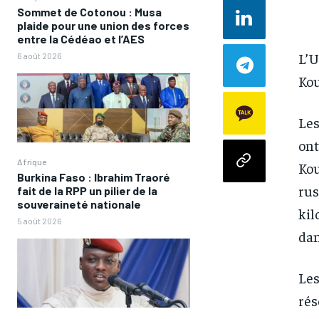
Sommet de Cotonou : Musa
plaide pour une union des forces
entre la Cédéao et l’AES
L’U
6 août 2026
Kou
Les
ont
Afrique
Kou
Burkina Faso : Ibrahim Traoré
rus
fait de la RPP un pilier de la
souveraineté nationale
kil
5 août 2026
dan
Les
rés