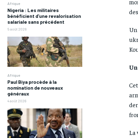
mon
Afrique
Nigeria : Les militaires
des
bénéficient d’une revalorisation
salariale sans précédent
Un 
5 août 2026
ukr
Kou
Un
Afrique
Paul Biya procède à la
Cet
nomination de nouveaux
généraux
arm
4 août 2026
der
fro
La 