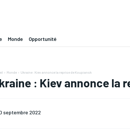
e
Monde
Opportunité
il
Monde
Ukraine : Kiev annonce la reprise de Koupiansk
kraine : Kiev annonce la 
0 septembre 2022