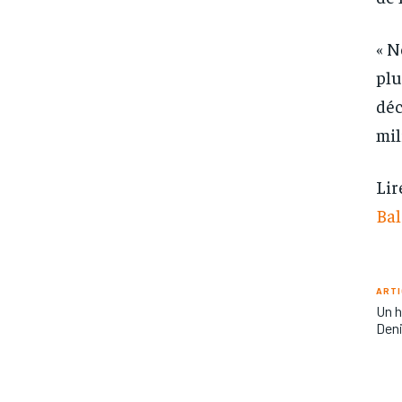
« N
plu
déc
mil
Lir
Bal
ARTI
Un h
Deni