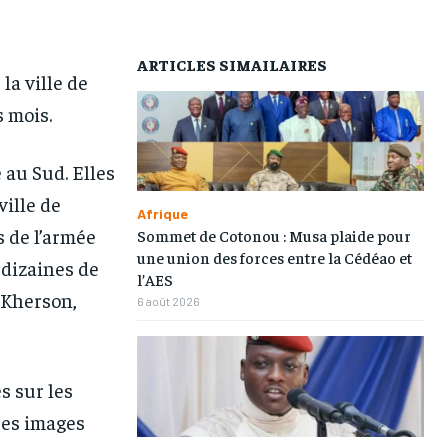
AFRIQUE
AFRIQUE
AFRIQUE
AFRIQUE
ARTICLES SIMAILAIRES
COMMUNIQUÉ
COMMUNIQUÉ
COMMUNIQUÉ
COMMUNIQUÉ
la ville de
CULTURE
CULTURE
CULTURE
CULTURE
 mois.
DIVERS
DIVERS
DIVERS
DIVERS
au Sud. Elles
ECONOMIE
ECONOMIE
ECONOMIE
ECONOMIE
ville de
Afrique
MONDE
MONDE
MONDE
MONDE
s de l’armée
Sommet de Cotonou : Musa plaide pour
OPPORTUNITÉ
OPPORTUNITÉ
OPPORTUNITÉ
OPPORTUNITÉ
une union des forces entre la Cédéao et
 dizaines de
l’AES
 Kherson,
6 août 2026
PARTENAIRES
PARTENAIRES
PARTENAIRES
PARTENAIRES
IT-ADMIN
IT-ADMIN
IT-ADMIN
IT-ADMIN
s sur les
TOGOREPORT
TOGOREPORT
TOGOREPORT
TOGOREPORT
Les images
L’INTEGRAL
L’INTEGRAL
L’INTEGRAL
L’INTEGRAL