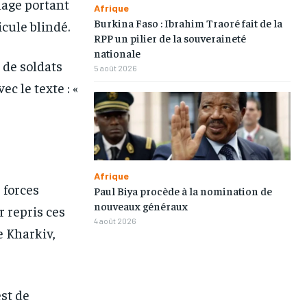
lage portant
Afrique
TOGOREGARD
TOGOREGARD
TOGOREGARD
TOGOREGARD
Burkina Faso : Ibrahim Traoré fait de la
cule blindé.
RPP un pilier de la souveraineté
LOMEBOUGEINFO
LOMEBOUGEINFO
LOMEBOUGEINFO
LOMEBOUGEINFO
nationale
 de soldats
5 août 2026
NOUVELLE D’AFRIQUE
NOUVELLE D’AFRIQUE
NOUVELLE D’AFRIQUE
NOUVELLE D’AFRIQUE
ec le texte : «
LEDEFENSEURINFO
LEDEFENSEURINFO
LEDEFENSEURINFO
LEDEFENSEURINFO
228FOOT
228FOOT
228FOOT
228FOOT
ACTU LOMÉ
ACTU LOMÉ
ACTU LOMÉ
ACTU LOMÉ
Afrique
 forces
Paul Biya procède à la nomination de
nouveaux généraux
 repris ces
4 août 2026
e Kharkiv,
st de