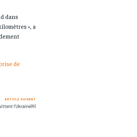
ud dans
ilomètres », a
ndement
prise de
ARTICLE SUIVANT
uittent l’Ukraine￼