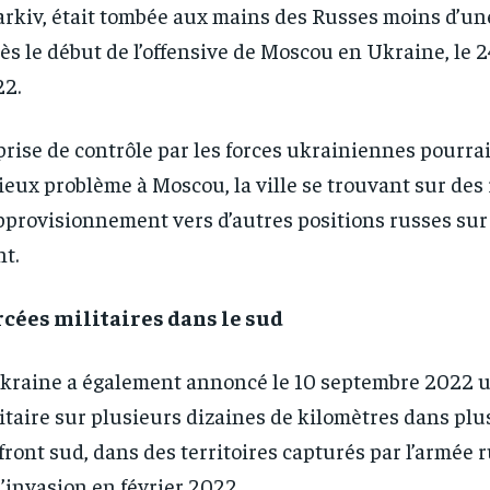
rkiv, était tombée aux mains des Russes moins d’u
ès le début de l’offensive de Moscou en Ukraine, le 2
2.
RECOMMENDED
RECOMMENDED
prise de contrôle par les forces ukrainiennes pourra
1-YEAR
1-YEAR
ieux problème à Moscou, la ville se trouvant sur des
pprovisionnement vers d’autres positions russes sur 
/ year
/ year
By agr
By agr
s and you
s and you
every m
every m
nt.
tly.
tly.
Pay now and you get access to exclusive
Pay now and you get access to exclusive
opt o
opt o
news and articles for a whole year.
news and articles for a whole year.
cées militaires dans le sud
kraine a également annoncé le 10 septembre 2022 
itaire sur plusieurs dizaines de kilomètres dans plu
front sud, dans des territoires capturés par l’armée 
l’invasion en février 2022.