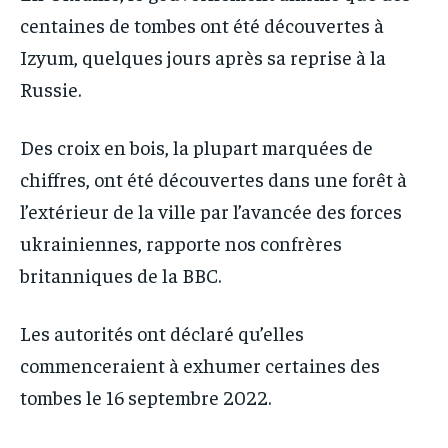
IT-ADMIN
IT-ADMIN
centaines de tombes ont été découvertes à
IT-ADMIN
IT-ADMIN
TOGOREPORT
TOGOREPORT
Izyum, quelques jours après sa reprise à la
TOGOREPORT
TOGOREPORT
Russie.
L’INTEGRAL
L’INTEGRAL
L’INTEGRAL
L’INTEGRAL
TOGOREGARD
TOGOREGARD
Des croix en bois, la plupart marquées de
TOGOREGARD
TOGOREGARD
LOMEBOUGEINFO
LOMEBOUGEINFO
chiffres, ont été découvertes dans une forêt à
LOMEBOUGEINFO
LOMEBOUGEINFO
NOUVELLE D’AFRIQUE
NOUVELLE D’AFRIQUE
l’extérieur de la ville par l’avancée des forces
NOUVELLE D’AFRIQUE
NOUVELLE D’AFRIQUE
ukrainiennes, rapporte nos confrères
LEDEFENSEURINFO
LEDEFENSEURINFO
LEDEFENSEURINFO
LEDEFENSEURINFO
britanniques de la BBC.
228FOOT
228FOOT
228FOOT
228FOOT
ACTU LOMÉ
ACTU LOMÉ
Les autorités ont déclaré qu’elles
ACTU LOMÉ
ACTU LOMÉ
commenceraient à exhumer certaines des
tombes le 16 septembre 2022.