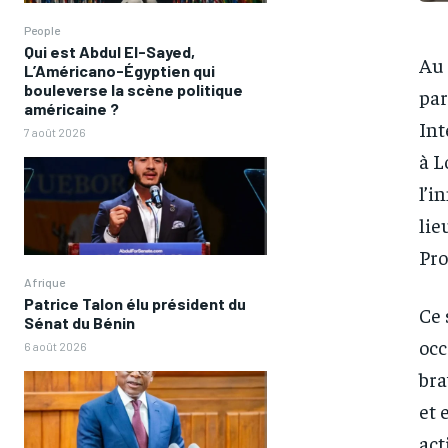
People
Qui est Abdul El-Sayed,
Au 
L’Américano-Égyptien qui
bouleverse la scène politique
par
américaine ?
Int
7 août 2026
à L
l’i
lie
Pro
Afrique
Patrice Talon élu président du
Ce 
Sénat du Bénin
occ
6 août 2026
bra
et 
act