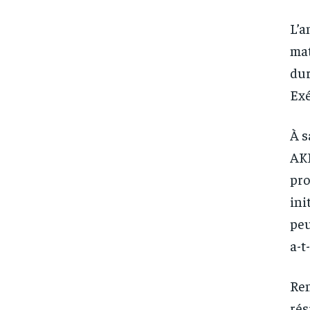
L’a
mat
dur
Exé
À s
AKP
pro
ini
peu
a-t-
Ren
rés