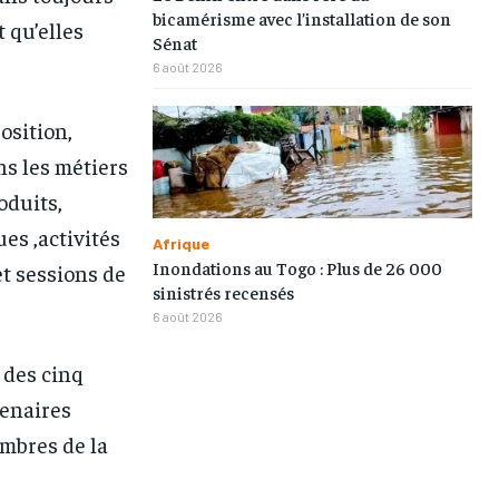
bicamérisme avec l’installation de son
 qu’elles
Sénat
6 août 2026
osition,
s les métiers
oduits,
es ,activités
Afrique
Inondations au Togo : Plus de 26 000
et sessions de
sinistrés recensés
6 août 2026
1-MONTH
1-MONTH
/ month
/ month
 des cinq
eeing to this tier, you are billed
eeing to this tier, you are billed
tenaires
onth after the first one until you
onth after the first one until you
ut of the monthly subscription.
ut of the monthly subscription.
embres de la