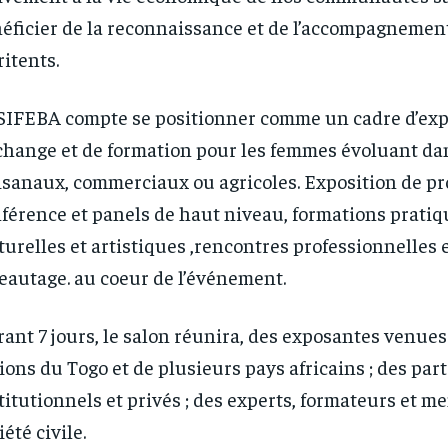
éficier de la reconnaissance et de l’accompagnement
itents.
SIFEBA compte se positionner comme un cadre d’exp
change et de formation pour les femmes évoluant dan
isanaux, commerciaux ou agricoles. Exposition de pr
férence et panels de haut niveau, formations pratiqu
turelles et artistiques ,rencontres professionnelles 
RECOMMENDED
RECOMMENDED
eautage. au coeur de l’événement.
1-YEAR
1-YEAR
ant 7 jours, le salon réunira, des exposantes venues
/ year
/ year
By agr
By agr
s and you
s and you
ions du Togo et de plusieurs pays africains ; des par
every m
every m
tly.
tly.
Pay now and you get access to exclusive
Pay now and you get access to exclusive
opt o
opt o
titutionnels et privés ; des experts, formateurs et m
news and articles for a whole year.
news and articles for a whole year.
iété civile.