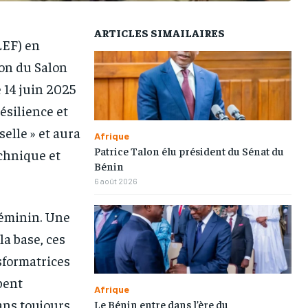
TOGOREGARD
TOGOREGARD
TOGOREGARD
TOGOREGARD
ARTICLES SIMAILAIRES
LEF) en
LOMEBOUGEINFO
LOMEBOUGEINFO
LOMEBOUGEINFO
LOMEBOUGEINFO
ion du Salon
NOUVELLE D’AFRIQUE
NOUVELLE D’AFRIQUE
NOUVELLE D’AFRIQUE
NOUVELLE D’AFRIQUE
 14 juin 2025
LEDEFENSEURINFO
LEDEFENSEURINFO
LEDEFENSEURINFO
LEDEFENSEURINFO
résilience et
228FOOT
228FOOT
228FOOT
228FOOT
elle » et aura
Afrique
Patrice Talon élu président du Sénat du
chnique et
ACTU LOMÉ
ACTU LOMÉ
ACTU LOMÉ
ACTU LOMÉ
Bénin
6 août 2026
féminin. Une
a base, ces
sformatrices
pent
Afrique
ans toujours
Le Bénin entre dans l’ère du