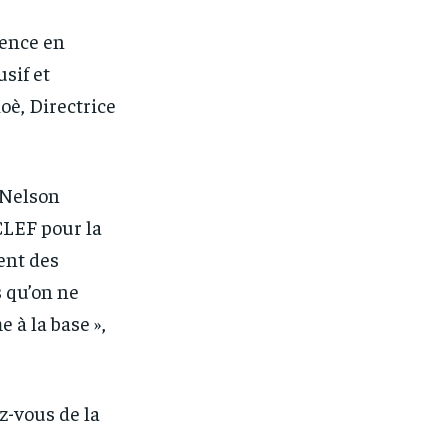
rence en
sif et
è, Directrice
 Nelson
CLEF pour la
ent des
s qu’on ne
 à la base »,
z-vous de la