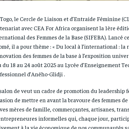
Togo, le Cercle de Liaison et d’Entraide Féminine (C
tenariat avec CEA For Africa organisent la 1ère édit
ernational des Femmes de la Base (SIFEBA). Lancé ce
omé, il a pour thème : « Du local à l’international : la 
nnovation des femmes de la base à l’exposition univers
u du 18 au 24 août 2025 au Lycée d’Enseignement Te
fessionnel d’Aného-Glidji .
salon de veut un cadre de promotion du leadership 
asion de mettre en avant la bravoure des femmes de l
ves mères de famille, commerçantes, artisanes, tran
entrepreneures informelles qui, chaque jour, partici
ivement à la vie économique de nos communautés s