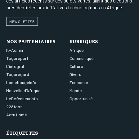
des articles récents sur des sujets variés, allant des élections
présidentielles aux initiatives technologiques en Afrique.
NEWSLETTER
NOS PARTENIAIRES
RUBRIQUES
It-Admin
Afrique
Togoreport
Communiqué
L’integral
Culture
Togoregard
Divers
Lomebougeinfo
Economie
Nouvelle d’Afrique
Monde
LeDefenseurInfo
Opportunité
228foot
Actu Lomé
ÉTIQUETTES