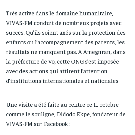
IT-ADMIN
IT-ADMIN
TOGOREPORT
TOGOREPORT
Très active dans le domaine humanitaire,
TOGOREPORT
TOGOREPORT
L’INTEGRAL
L’INTEGRAL
VIVAS-FM conduit de nombreux projets avec
L’INTEGRAL
L’INTEGRAL
TOGOREGARD
TOGOREGARD
succès. Qu’ils soient axés sur la protection des
TOGOREGARD
TOGOREGARD
enfants ou l’accompagnement des parents, les
LOMEBOUGEINFO
LOMEBOUGEINFO
LOMEBOUGEINFO
LOMEBOUGEINFO
résultats ne manquent pas. A Amegnran, dans
NOUVELLE D’AFRIQUE
NOUVELLE D’AFRIQUE
NOUVELLE D’AFRIQUE
NOUVELLE D’AFRIQUE
la préfecture de Vo, cette ONG s’est imposée
LEDEFENSEURINFO
LEDEFENSEURINFO
avec des actions qui attirent l’attention
LEDEFENSEURINFO
LEDEFENSEURINFO
228FOOT
228FOOT
d’institutions internationales et nationales.
228FOOT
228FOOT
ACTU LOMÉ
ACTU LOMÉ
ACTU LOMÉ
ACTU LOMÉ
Une visite a été faite au centre ce 11 octobre
comme le souligne, Didodo Ekpe, fondateur de
VIVAS-FM sur Facebook :