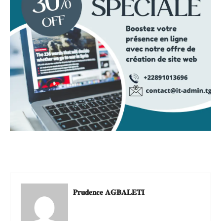
𝐏𝐫𝐮𝐝𝐞𝐧𝐜𝐞 𝐀𝐆𝐁𝐀𝐋𝐄𝐓𝐈