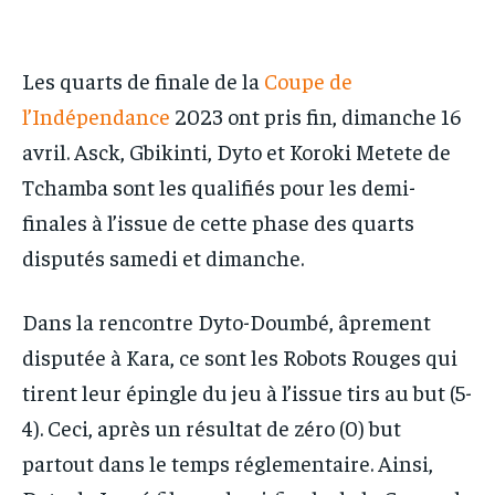
IT-ADMIN
IT-ADMIN
TOGOREPORT
TOGOREPORT
TOGOREPORT
TOGOREPORT
Les quarts de finale de la
Coupe de
L’INTEGRAL
L’INTEGRAL
L’INTEGRAL
L’INTEGRAL
l’Indépendance
2023 ont pris fin, dimanche 16
TOGOREGARD
TOGOREGARD
avril. Asck, Gbikinti, Dyto et Koroki Metete de
TOGOREGARD
TOGOREGARD
LOMEBOUGEINFO
LOMEBOUGEINFO
Tchamba sont les qualifiés pour les demi-
LOMEBOUGEINFO
LOMEBOUGEINFO
NOUVELLE D’AFRIQUE
NOUVELLE D’AFRIQUE
finales à l’issue de cette phase des quarts
NOUVELLE D’AFRIQUE
NOUVELLE D’AFRIQUE
LEDEFENSEURINFO
LEDEFENSEURINFO
disputés samedi et dimanche.
LEDEFENSEURINFO
LEDEFENSEURINFO
228FOOT
228FOOT
228FOOT
228FOOT
Dans la rencontre Dyto-Doumbé, âprement
ACTU LOMÉ
ACTU LOMÉ
disputée à Kara, ce sont les Robots Rouges qui
ACTU LOMÉ
ACTU LOMÉ
tirent leur épingle du jeu à l’issue tirs au but (5-
4). Ceci, après un résultat de zéro (0) but
partout dans le temps réglementaire. Ainsi,