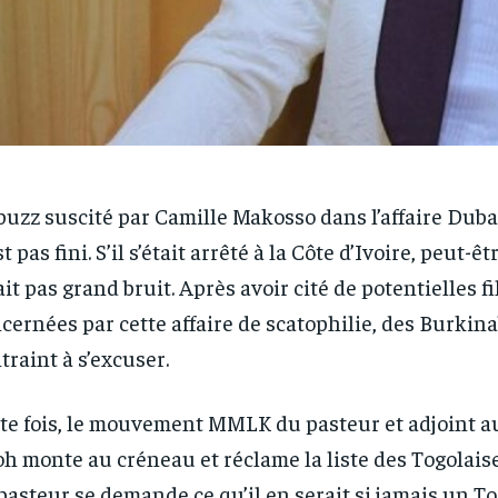
buzz suscité par Camille Makosso dans l’affaire Duba
st pas fini. S’il s’était arrêté à la Côte d’Ivoire, peut-êt
ait pas grand bruit. Après avoir cité de potentielles fi
cernées par cette affaire de scatophilie, des Burkina
traint à s’excuser.
te fois, le mouvement MMLK du pasteur et adjoint a
h monte au créneau et réclame la liste des Togolais
pasteur se demande ce qu’il en serait si jamais un Tog