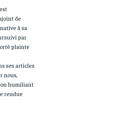
est
njoint de
native à sa
oursuivi par
orté plainte
ns ses articles
ur nous,
eton humiliant
tre rendue