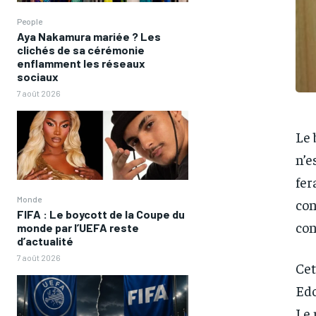
People
Aya Nakamura mariée ? Les
clichés de sa cérémonie
enflamment les réseaux
sociaux
7 août 2026
Le 
n’e
fer
Monde
con
FIFA : Le boycott de la Coupe du
con
monde par l’UEFA reste
d’actualité
7 août 2026
Cet
Edo
Le 