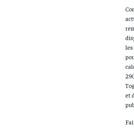
Com
act
rem
dis
les
pou
cal
290
Tog
et 
pub
Fai