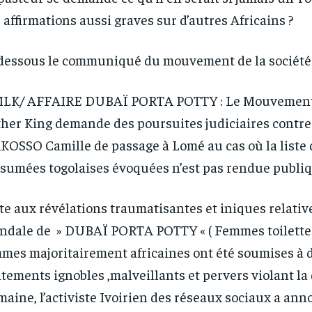
 affirmations aussi graves sur d’autres Africains ?
dessous le communiqué du mouvement de la société c
LK/ AFFAIRE DUBAÏ PORTA POTTY : Le Mouvement
her King demande des poursuites judiciaires contre 
OSSO Camille de passage à Lomé au cas où la liste 
sumées togolaises évoquées n’est pas rendue publi
te aux révélations traumatisantes et iniques relativ
ndale de » DUBAÏ PORTA POTTY « ( Femmes toilettes
mes majoritairement africaines ont été soumises à 
itements ignobles ,malveillants et pervers violant la
aine, l’activiste Ivoirien des réseaux sociaux a ann