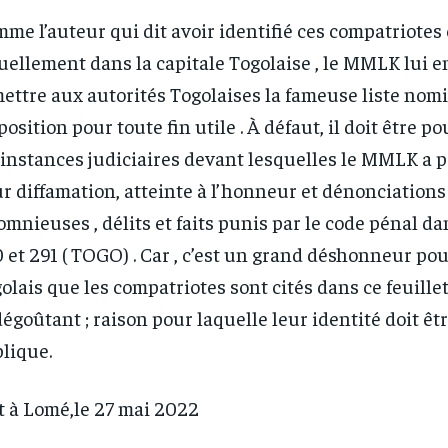
me l’auteur qui dit avoir identifié ces compatriotes 
uellement dans la capitale Togolaise , le MMLK lui e
ettre aux autorités Togolaises la fameuse liste nomi
position pour toute fin utile . À défaut, il doit être p
 instances judiciaires devant lesquelles le MMLK a p
r diffamation, atteinte à l’honneur et dénonciations
omnieuses , délits et faits punis par le code pénal da
 et 291 ( TOGO) . Car , c’est un grand déshonneur po
olais que les compatriotes sont cités dans ce feuill
dégoûtant ; raison pour laquelle leur identité doit ê
lique.
t à Lomé,le 27 mai 2022