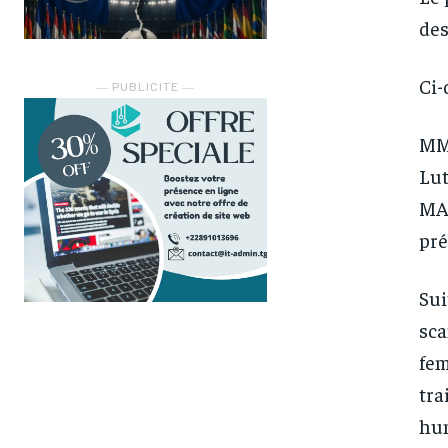
des
Ci-
― PUBLICITE ―
MM
Lut
MAK
pré
Sui
sca
fem
tra
hum