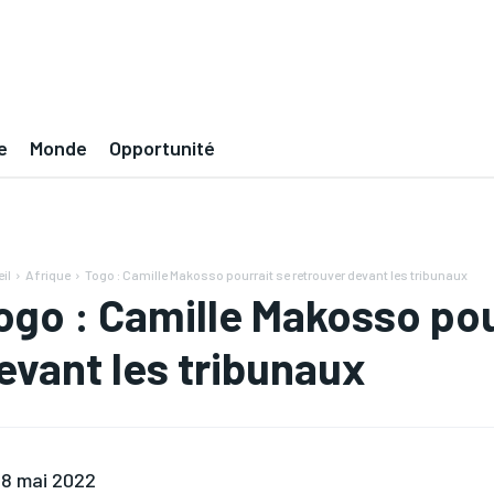
e
Monde
Opportunité
il
Afrique
Togo : Camille Makosso pourrait se retrouver devant les tribunaux
ogo : Camille Makosso pou
evant les tribunaux
8 mai 2022