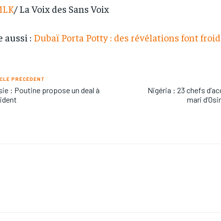
LK
/ La Voix des Sans Voix
e aussi :
Dubaï Porta Potty : des révélations font froid
CLE PRÉCÉDENT
ie : Poutine propose un deal à
Nigéria : 23 chefs d’a
cident
mari d’Os