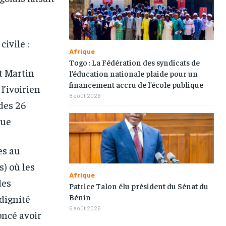
ivile :
Afrique
Togo : La Fédération des syndicats de
 Martin
l’éducation nationale plaide pour un
financement accru de l’école publique
l’ivoirien
8 août 2026
des 26
que
es au
) où les
Afrique
des
Patrice Talon élu président du Sénat du
Bénin
 dignité
6 août 2026
oncé avoir