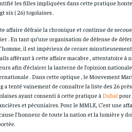
ntifié les filles impliquées dans cette pratique hont
RECOMMENDED
RECOMMENDED
gt six ( 26) togolaises .
1-YEAR
1-YEAR
te affaire défraie la chronique et continue de secou
/ year
/ year
By agr
By agr
ier . En tant qu’une organisation de défense de défe
s and you
s and you
every m
every m
tly.
tly.
Pay now and you get access to exclusive
Pay now and you get access to exclusive
opt o
opt o
l’homme, il est impérieux de cerner minutieusement
news and articles for a whole year.
news and articles for a whole year.
ails afférant à cette affaire macabre , attentatoire à
eurs afin d’éclairer la lanterne de l’opinion nationale
ernationale . Dans cette optique , le Mouvement Mar
g a tenté vainement de connaître la liste des 26 pr
olaises ayant consenti à cette pratique à
Dubaï
pour 
ancières et pécuniaires. Pour le MMLK, C’est une aff
cause l’honneur de toute la nation et la lumière y doi
ortée.