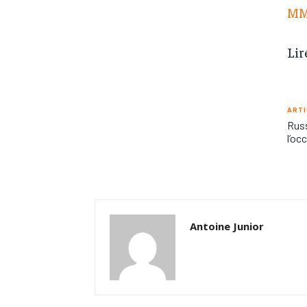
MM
Lir
ARTI
Russ
l’oc
Antoine Junior