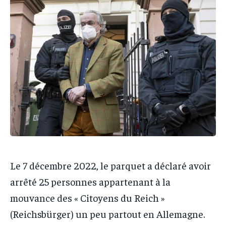
IT-ADMIN
IT-ADMIN
IT-ADMIN
IT-ADMIN
TOGOREPORT
TOGOREPORT
TOGOREPORT
TOGOREPORT
L’INTEGRAL
L’INTEGRAL
L’INTEGRAL
L’INTEGRAL
TOGOREGARD
TOGOREGARD
TOGOREGARD
TOGOREGARD
LOMEBOUGEINFO
LOMEBOUGEINFO
LOMEBOUGEINFO
LOMEBOUGEINFO
NOUVELLE D’AFRIQUE
NOUVELLE D’AFRIQUE
NOUVELLE D’AFRIQUE
NOUVELLE D’AFRIQUE
LEDEFENSEURINFO
LEDEFENSEURINFO
LEDEFENSEURINFO
LEDEFENSEURINFO
228FOOT
228FOOT
228FOOT
228FOOT
ACTU LOMÉ
ACTU LOMÉ
Le 7 décembre 2022, le parquet a déclaré avoir
ACTU LOMÉ
ACTU LOMÉ
arrêté 25 personnes appartenant à la
mouvance des « Citoyens du Reich »
(Reichsbürger) un peu partout en Allemagne.