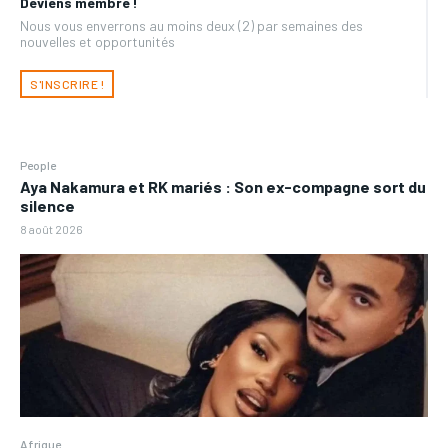
Deviens membre !
Nous vous enverrons au moins deux (2) par semaines des
nouvelles et opportunités
S'INSCRIRE !
People
Aya Nakamura et RK mariés : Son ex-compagne sort du
silence
8 août 2026
Afrique