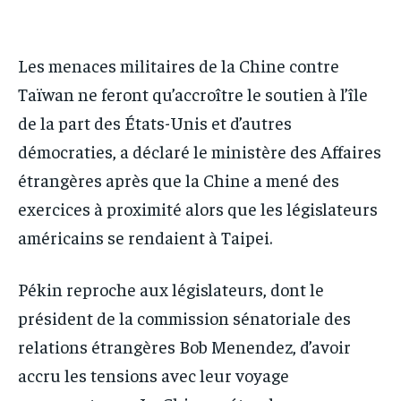
IT-ADMIN
IT-ADMIN
IT-ADMIN
IT-ADMIN
TOGOREPORT
TOGOREPORT
Les menaces militaires de la Chine contre
TOGOREPORT
TOGOREPORT
L’INTEGRAL
L’INTEGRAL
Taïwan ne feront qu’accroître le soutien à l’île
L’INTEGRAL
L’INTEGRAL
TOGOREGARD
TOGOREGARD
de la part des États-Unis et d’autres
TOGOREGARD
TOGOREGARD
LOMEBOUGEINFO
LOMEBOUGEINFO
démocraties, a déclaré le ministère des Affaires
LOMEBOUGEINFO
LOMEBOUGEINFO
étrangères après que la Chine a mené des
NOUVELLE D’AFRIQUE
NOUVELLE D’AFRIQUE
NOUVELLE D’AFRIQUE
NOUVELLE D’AFRIQUE
exercices à proximité alors que les législateurs
LEDEFENSEURINFO
LEDEFENSEURINFO
LEDEFENSEURINFO
LEDEFENSEURINFO
américains se rendaient à Taipei.
228FOOT
228FOOT
228FOOT
228FOOT
ACTU LOMÉ
ACTU LOMÉ
Pékin reproche aux législateurs, dont le
ACTU LOMÉ
ACTU LOMÉ
président de la commission sénatoriale des
relations étrangères Bob Menendez, d’avoir
accru les tensions avec leur voyage