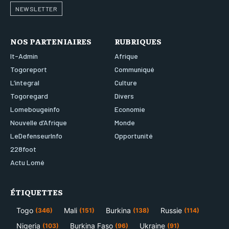
NEWSLETTER
NOS PARTENIAIRES
RUBRIQUES
It-Admin
Afrique
Togoreport
Communiqué
L’integral
Culture
Togoregard
Divers
Lomebougeinfo
Economie
Nouvelle d’Afrique
Monde
LeDefenseurInfo
Opportunité
228foot
Actu Lomé
ÉTIQUETTES
Togo
Mali
Burkina
Russie
(346)
(151)
(138)
(114)
Nigeria
Burkina Faso
Ukraine
(103)
(96)
(91)