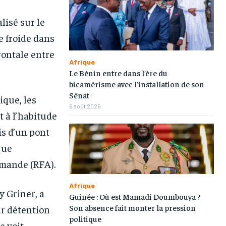
lisé sur le
e froide dans
rontale entre
Afrique
Le Bénin entre dans l’ère du
bicamérisme avec l’installation de son
Sénat
ique, les
6 août 2026
1-MONTH
1-MONTH
 à l’habitude
is d’un pont
/ month
/ month
eeing to this tier, you are billed
eeing to this tier, you are billed
que
onth after the first one until you
onth after the first one until you
ut of the monthly subscription.
ut of the monthly subscription.
emande (RFA).
Afrique
y Griner, a
Guinée : Où est Mamadi Doumbouya ?
Son absence fait monter la pression
ur détention
politique
e voit