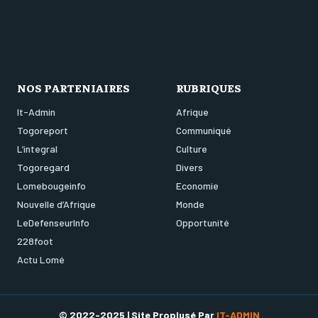
NOS PARTENIAIRES
RUBRIQUES
It-Admin
Afrique
Togoreport
Communiqué
L’integral
Culture
Togoregard
Divers
Lomebougeinfo
Economie
Nouvelle d’Afrique
Monde
LeDefenseurInfo
Opportunité
228foot
Actu Lomé
© 2022-2025 | Site Proplusé Par
IT-ADMIN