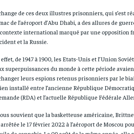
change de ces deux illustres prisonniers, qui s’est réa
mac de l’aéroport d’Abu Dhabi, a des allures de guerr
contexte international marqué par une opposition f
ccident et la Russie.
RECOMMENDED
RECOMMENDED
effet, de 1947 à 1900, les Etats-Unis et l’Union Soviét
x superpuissances du monde à cette période avaient
1-YEAR
1-YEAR
changer leurs espions retenus prisonniers par le bia
/ year
/ year
By agr
By agr
ien installé entre l’ancienne République Démocrati
s and you
s and you
every m
every m
tly.
tly.
Pay now and you get access to exclusive
Pay now and you get access to exclusive
opt o
opt o
emande (RDA) et l’actuelle République Fédérale All
news and articles for a whole year.
news and articles for a whole year.
nous souvient que la basketteuse américaine, Brittne
 arrêtée le 17 février 2022 à l’aéroport de Moscou po
uile de cannabis. Le 09 août de la même année, elle s