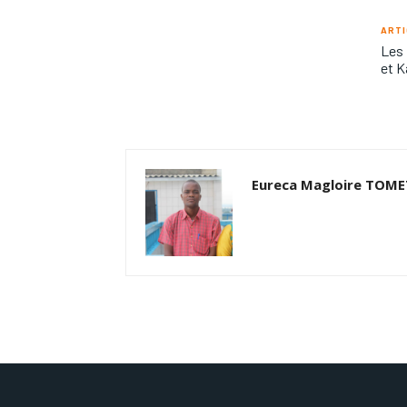
ARTI
Les 
et K
Eureca Magloire TOM