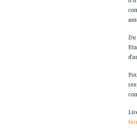
con
ass
Du 
Eta
d’a
Pou
res
con
Lir
ter