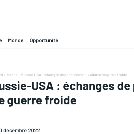
e
Monde
Opportunité
il
Monde
Russie-USA : échanges de prisonniers aux allures de guerre froide
ussie-USA : échanges de p
e guerre froide
0 décembre 2022