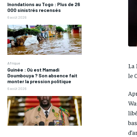
Inondations au Togo : Plus de 26
000 sinistrés recensés
6 août 2026
Afrique
La 
Guinée : Où est Mamadi
le 
Doumbouya ? Son absence fait
monter la pression politique
6 août 2026
Apr
Was
lib
bas
d’a