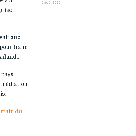
6 août 2026
prison
eait aux
pour trafic
aïlande.
s pays
e médiation
is.
arrain du