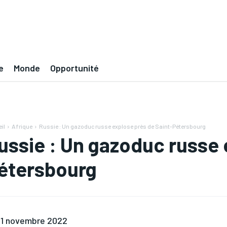
e
Monde
Opportunité
il
Afrique
Russie : Un gazoduc russe explose près de Saint-Pétersbourg
ussie : Un gazoduc russe 
étersbourg
1 novembre 2022