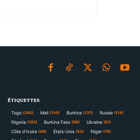
ÉTIQUETTES
Togo
Mali
Burkina
Russie
(345)
(150)
(137)
(114)
Nigeria
Burkina Faso
Ukraine
(103)
(96)
(91)
Côte d’Ivoire
États-Unis
Niger
(88)
(83)
(78)