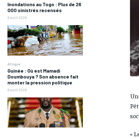
Inondations au Togo : Plus de 26
000 sinistrés recensés
6 août 2026
Afrique
Guinée : Où est Mamadi
Doumbouya ? Son absence fait
monter la pression politique
6 août 2026
Une
Pét
soc
« L