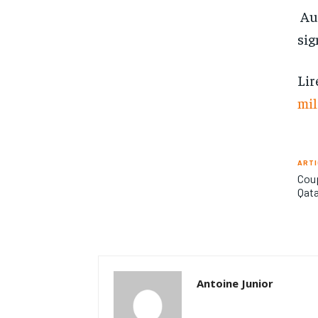
Auc
sig
Lir
mil
ARTI
Coup
Qata
Antoine Junior