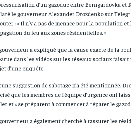
ressurisation d’un gazoduc entre Berngardovka et Ko
laré le gouverneur Alexander Drozdenko sur Telegr
RECOMMENDED
RECOMMENDED
jouter : « Il n’y a pas de menace pour la population et 
pagation du feu aux zones résidentielles. »
1-YEAR
1-YEAR
/ year
/ year
By agr
By agr
gouverneur a expliqué que la cause exacte de la boul
s and you
s and you
every m
every m
tly.
tly.
Pay now and you get access to exclusive
Pay now and you get access to exclusive
opt o
opt o
arue dans les vidéos sur les réseaux sociaux faisait
news and articles for a whole year.
news and articles for a whole year.
bjet d’une enquête.
une suggestion de sabotage n’a été mentionnée. Dr
cisé que les membres de l’équipe d’urgence ont laiss
ler et « se préparent à commencer à réparer le gazod
gouverneur a également cherché à rassurer les rési