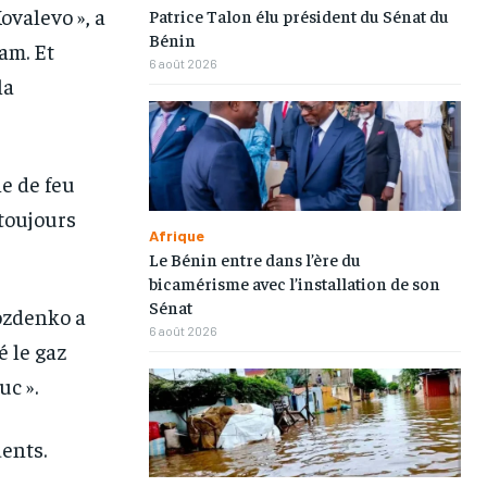
valevo », a
Patrice Talon élu président du Sénat du
Bénin
am. Et
6 août 2026
la
1-MONTH
1-MONTH
/ month
/ month
eeing to this tier, you are billed
eeing to this tier, you are billed
e de feu
onth after the first one until you
onth after the first one until you
ut of the monthly subscription.
ut of the monthly subscription.
 toujours
Afrique
Le Bénin entre dans l’ère du
bicamérisme avec l’installation de son
Sénat
ozdenko a
6 août 2026
é le gaz
uc ».
dents.