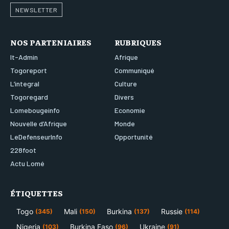
NEWSLETTER
NOS PARTENIAIRES
RUBRIQUES
It-Admin
Afrique
Togoreport
Communiqué
L’integral
Culture
Togoregard
Divers
Lomebougeinfo
Economie
Nouvelle d’Afrique
Monde
LeDefenseurInfo
Opportunité
228foot
Actu Lomé
ÉTIQUETTES
Togo
Mali
Burkina
Russie
(345)
(150)
(137)
(114)
Nigeria
Burkina Faso
Ukraine
(103)
(96)
(91)