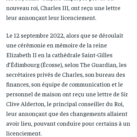
IT-ADMIN
IT-ADMIN
nouveau roi, Charles III, ont reçu une lettre
IT-ADMIN
IT-ADMIN
TOGOREPORT
TOGOREPORT
leur annonçant leur licenciement.
TOGOREPORT
TOGOREPORT
L’INTEGRAL
L’INTEGRAL
L’INTEGRAL
L’INTEGRAL
Le 12 septembre 2022, alors que se déroulait
TOGOREGARD
TOGOREGARD
une cérémonie en mémoire de la reine
TOGOREGARD
TOGOREGARD
LOMEBOUGEINFO
LOMEBOUGEINFO
Elizabeth II en la cathédrale Saint-Gilles
LOMEBOUGEINFO
LOMEBOUGEINFO
NOUVELLE D’AFRIQUE
NOUVELLE D’AFRIQUE
d’Édimbourg (Écosse), selon The Guardian, les
NOUVELLE D’AFRIQUE
NOUVELLE D’AFRIQUE
LEDEFENSEURINFO
LEDEFENSEURINFO
secrétaires privés de Charles, son bureau des
LEDEFENSEURINFO
LEDEFENSEURINFO
finances, son équipe de communication et le
228FOOT
228FOOT
228FOOT
228FOOT
personnel de maison ont reçu une lettre de Sir
ACTU LOMÉ
ACTU LOMÉ
ACTU LOMÉ
ACTU LOMÉ
Clive Alderton, le principal conseiller du Roi,
leur annonçant que des changements allaient
avoir lieu, pouvant conduire pour certains à un
licenciement.