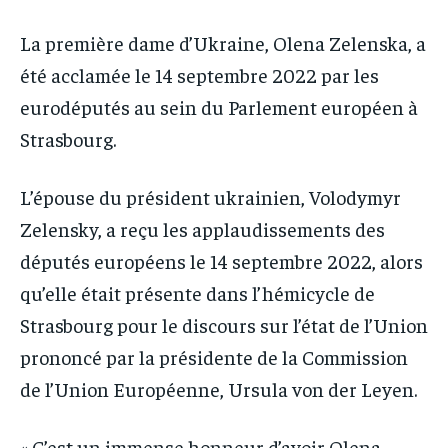
IT-ADMIN
IT-ADMIN
TOGOREPORT
TOGOREPORT
La première dame d’Ukraine, Olena Zelenska, a
TOGOREPORT
TOGOREPORT
été acclamée le 14 septembre 2022 par les
L’INTEGRAL
L’INTEGRAL
L’INTEGRAL
L’INTEGRAL
eurodéputés au sein du Parlement européen à
TOGOREGARD
TOGOREGARD
TOGOREGARD
TOGOREGARD
Strasbourg.
LOMEBOUGEINFO
LOMEBOUGEINFO
LOMEBOUGEINFO
LOMEBOUGEINFO
NOUVELLE D’AFRIQUE
NOUVELLE D’AFRIQUE
L’épouse du président ukrainien, Volodymyr
NOUVELLE D’AFRIQUE
NOUVELLE D’AFRIQUE
Zelensky, a reçu les applaudissements des
LEDEFENSEURINFO
LEDEFENSEURINFO
LEDEFENSEURINFO
LEDEFENSEURINFO
députés européens le 14 septembre 2022, alors
228FOOT
228FOOT
228FOOT
228FOOT
qu’elle était présente dans l’hémicycle de
ACTU LOMÉ
ACTU LOMÉ
Strasbourg pour le discours sur l’état de l’Union
ACTU LOMÉ
ACTU LOMÉ
prononcé par la présidente de la Commission
de l’Union Européenne, Ursula von der Leyen.
« C’est un immense honneur d’avoir Olena