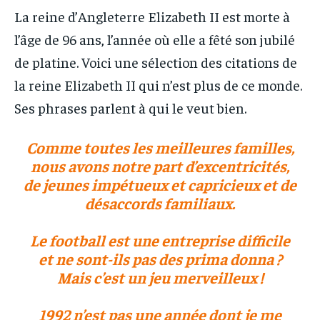
IT-ADMIN
IT-ADMIN
La reine d’Angleterre Elizabeth II est morte à
IT-ADMIN
IT-ADMIN
TOGOREPORT
TOGOREPORT
l’âge de 96 ans, l’année où elle a fêté son jubilé
TOGOREPORT
TOGOREPORT
de platine. Voici une sélection des citations de
L’INTEGRAL
L’INTEGRAL
L’INTEGRAL
L’INTEGRAL
la reine Elizabeth II qui n’est plus de ce monde.
TOGOREGARD
TOGOREGARD
Ses phrases parlent à qui le veut bien.
TOGOREGARD
TOGOREGARD
LOMEBOUGEINFO
LOMEBOUGEINFO
LOMEBOUGEINFO
LOMEBOUGEINFO
Comme toutes les meilleures familles,
NOUVELLE D’AFRIQUE
NOUVELLE D’AFRIQUE
NOUVELLE D’AFRIQUE
NOUVELLE D’AFRIQUE
nous avons notre part d’excentricités,
LEDEFENSEURINFO
LEDEFENSEURINFO
de jeunes impétueux et capricieux et de
LEDEFENSEURINFO
LEDEFENSEURINFO
228FOOT
228FOOT
désaccords familiaux.
228FOOT
228FOOT
ACTU LOMÉ
ACTU LOMÉ
Le football est une entreprise difficile
ACTU LOMÉ
ACTU LOMÉ
et ne sont-ils pas des prima donna ?
Mais c’est un jeu merveilleux !
1992 n’est pas une année dont je me