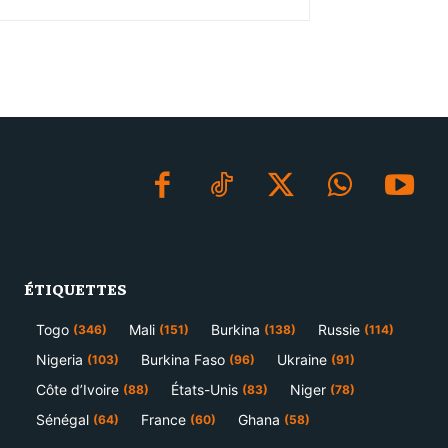
ÉTIQUETTES
Togo
Mali
Burkina
Russie
(346)
(151)
(138)
(114)
Nigeria
Burkina Faso
Ukraine
(103)
(96)
(91)
Côte d’Ivoire
États-Unis
Niger
(88)
(83)
(78)
Sénégal
France
Ghana
(64)
(60)
(58)