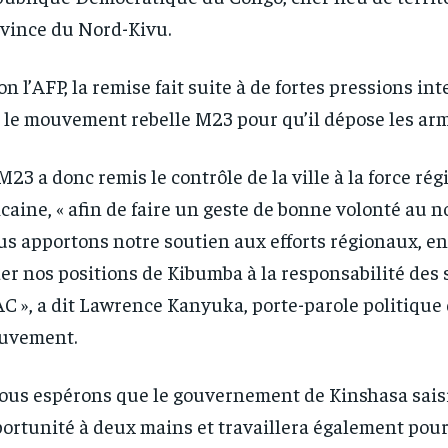
vince du Nord-Kivu.
on l’AFP, la remise fait suite à de fortes pressions in
 le mouvement rebelle M23 pour qu’il dépose les arm
M23 a donc remis le contrôle de la ville à la force rég
icaine, « afin de faire un geste de bonne volonté au n
s apportons notre soutien aux efforts régionaux, en
er nos positions de Kibumba à la responsabilité des 
RECOMMENDED
RECOMMENDED
AC », a dit Lawrence Kanyuka, porte-parole politique
1-YEAR
1-YEAR
uvement.
/ year
/ year
By agr
By agr
s and you
s and you
every m
every m
tly.
tly.
ous espérons que le gouvernement de Kinshasa saisi
Pay now and you get access to exclusive
Pay now and you get access to exclusive
opt o
opt o
news and articles for a whole year.
news and articles for a whole year.
ortunité à deux mains et travaillera également pou