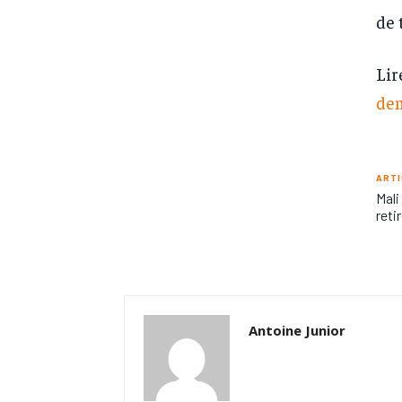
de 
Lir
dem
ARTI
Mali
reti
Antoine Junior