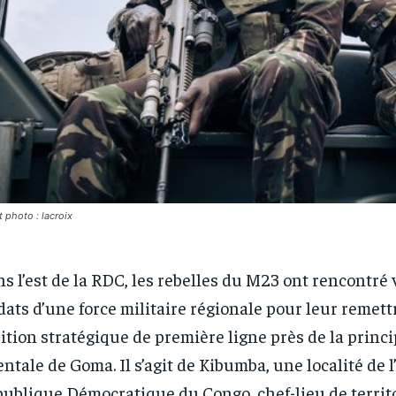
t photo : lacroix
s l’est de la RDC, les rebelles du M23 ont rencontré
dats d’une force militaire régionale pour leur remet
ition stratégique de première ligne près de la princi
entale de Goma. Il s’agit de Kibumba, une localité de l’
ublique Démocratique du Congo, chef-lieu de territo