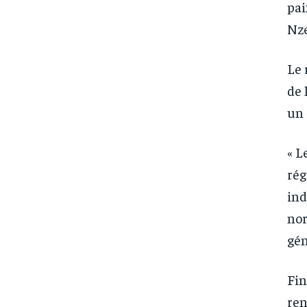
pai
Nze
Le 
de 
un 
« L
rég
ind
nor
gén
Fin
ren