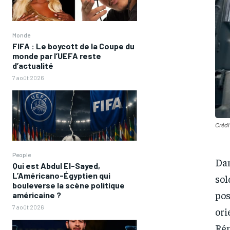
Monde
FIFA : Le boycott de la Coupe du
monde par l’UEFA reste
d’actualité
7 août 2026
Crédi
People
Dan
Qui est Abdul El-Sayed,
L’Américano-Égyptien qui
sol
bouleverse la scène politique
pos
américaine ?
7 août 2026
ori
Rép