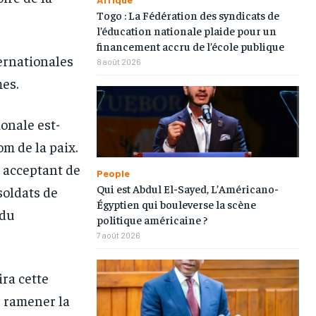
Togo : La Fédération des syndicats de
l’éducation nationale plaide pour un
financement accru de l’école publique
ternationales
8 août 2026
es.
ionale est-
om de la paix.
 acceptant de
People
Qui est Abdul El-Sayed, L’Américano-
soldats de
Égyptien qui bouleverse la scène
 du
1-MONTH
1-MONTH
politique américaine ?
7 août 2026
/ month
/ month
eeing to this tier, you are billed
eeing to this tier, you are billed
onth after the first one until you
onth after the first one until you
ra cette
ut of the monthly subscription.
ut of the monthly subscription.
r ramener la