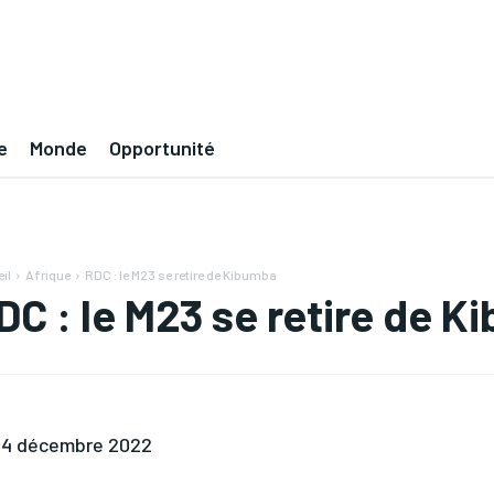
e
Monde
Opportunité
il
Afrique
RDC : le M23 se retire de Kibumba
DC : le M23 se retire de 
4 décembre 2022