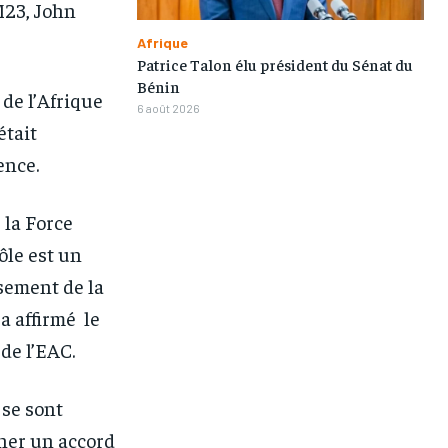
 M23, John
Afrique
Patrice Talon élu président du Sénat du
Bénin
de l’Afrique
6 août 2026
était
ence.
 la Force
ôle est un
ssement de la
 a affirmé le
de l’EAC.
 se sont
gner un accord