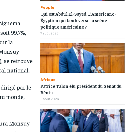
People
Qui est Abdul El-Sayed, L’Américano-
Égyptien qui bouleverse la scène
g Nguema
politique américaine ?
soit 99,7%,
7 août 2026
ur la
a Monsuy
, se retrouve
ral national.
1-MONTH
1-MONTH
Afrique
Patrice Talon élu président du Sénat du
 dirigé par le
/ month
/ month
Bénin
eeing to this tier, you are billed
eeing to this tier, you are billed
 au monde,
onth after the first one until you
onth after the first one until you
6 août 2026
ut of the monthly subscription.
ut of the monthly subscription.
ntura Monsuy