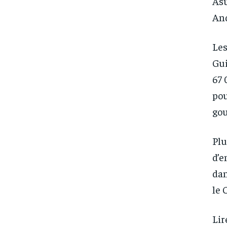
Asu
And
Les
Gui
67 
pou
go
Plu
d’e
dan
le 
Lir