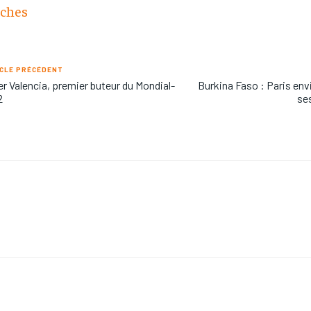
oches
CLE PRÉCÉDENT
r Valencia, premier buteur du Mondial-
Burkina Faso : Paris envi
2
se