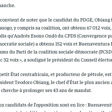
manche.
l convient de noter que le candidat du PDGE, Obian
sogo, y compris sa coalition, ont obtenu 67 012 voix, 
dis qu’Andrés Esono Ondó du CPDS (Convergence po
ocratie sociale) a obtenu 152 voix et Buenaventur
mu du Parti de la coalition sociale-démocrate (PCSD)
RECOMMENDED
RECOMMENDED
c 32 voix », a souligné le président du Conseil électo
1-YEAR
1-YEAR
petit État centrafricain, et producteur de pétrole, est
/ year
/ year
By agr
By agr
sident Teodoro Obiang, le chef d’État le plus ancien
s and you
s and you
every m
every m
tly.
tly.
Pay now and you get access to exclusive
Pay now and you get access to exclusive
opt o
opt o
 cherche à prolonger ses 43 ans de mandat.
news and articles for a whole year.
news and articles for a whole year.
x candidats de l’opposition sont en lice : Buenave