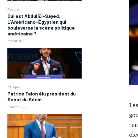
People
Qui est Abdul El-Sayed,
L’Américano-Égyptien qui
bouleverse la scène politique
américaine ?
7 août 2026
Afrique
Patrice Talon élu président du
Sénat du Bénin
Les
6 août 2026
gou
rem
éle