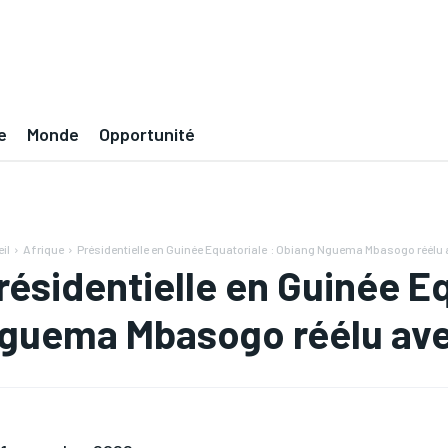
e
Monde
Opportunité
il
Afrique
Présidentielle en Guinée Equatoriale : Obiang Nguema Mbasogo réélu 
résidentielle en Guinée E
guema Mbasogo réélu ave