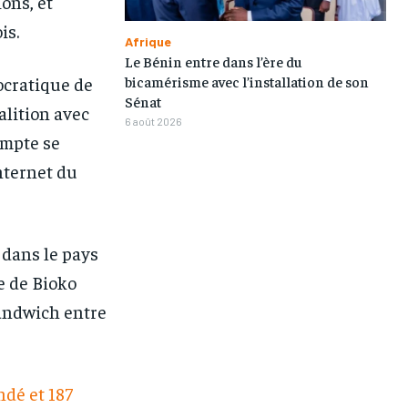
ons, et
is.
Afrique
Le Bénin entre dans l’ère du
bicamérisme avec l’installation de son
ocratique de
Sénat
alition avec
6 août 2026
ompte se
nternet du
 dans le pays
le de Bioko
sandwich entre
ndé et 187