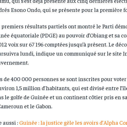
mu, qui s’est déjà présenté aux cinq dernières électi
rés Esono Ondo, qui se présente pour la première fo
 premiers résultats partiels ont montré le Parti dém
née équatoriale (PDGE) au pouvoir d’Obiang et sa co
012 voix sur 67 196 comptées jusqu’à présent. Le déc
rsuivra lundi, indique un communiqué sur le site I
uvernement.
s de 400 000 personnes se sont inscrites pour voter
nviron 1,5 million d’habitants, qui est divisé entre l’î
s le golfe de Guinée et un continent côtier pris en 
Cameroun et le Gabon.
e aussi :
Guinée : la justice gèle les avoirs d’Alpha Co