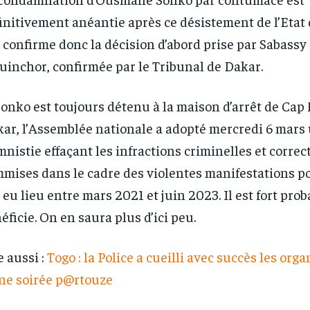
initivement anéantie après ce désistement de l’Etat
1-YEAR
1-YEAR
 confirme donc la décision d’abord prise par Sabassy
/ year
/ year
By agr
By agr
s and you
s and you
every m
every m
uinchor, confirmée par le Tribunal de Dakar.
tly.
tly.
Pay now and you get access to exclusive
Pay now and you get access to exclusive
opt o
opt o
news and articles for a whole year.
news and articles for a whole year.
Sonko est toujours détenu à la maison d’arrêt de Ca
ar, l’Assemblée nationale a adopté mercredi 6 mars 
mnistie effaçant les infractions criminelles et correc
mises dans le cadre des violentes manifestations po
 eu lieu entre mars 2021 et juin 2023. Il est fort prob
éficie. On en saura plus d’ici peu.
e aussi :
Togo : la Police a cueilli avec succès les org
ne soirée p@rtouze