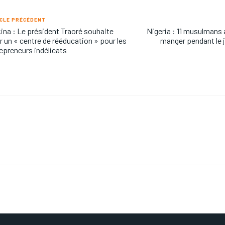
CLE PRÉCÉDENT
ina : Le président Traoré souhaite
Nigeria : 11 musulmans a
r un « centre de rééducation » pour les
manger pendant le
epreneurs indélicats