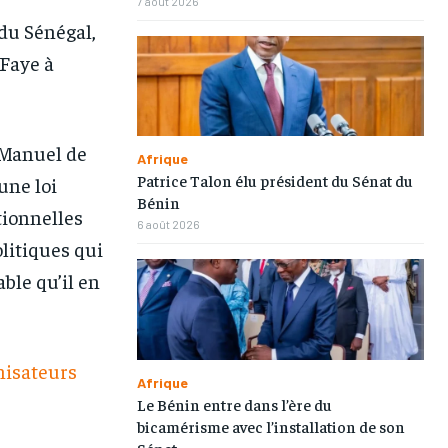
7 août 2026
1-MONTH
1-MONTH
 du Sénégal,
/ month
/ month
 Faye à
eeing to this tier, you are billed
eeing to this tier, you are billed
onth after the first one until you
onth after the first one until you
ut of the monthly subscription.
ut of the monthly subscription.
p Manuel de
Afrique
Patrice Talon élu président du Sénat du
une loi
Bénin
tionnelles
6 août 2026
litiques qui
able qu’il en
anisateurs
Afrique
Le Bénin entre dans l’ère du
bicamérisme avec l’installation de son
Sénat