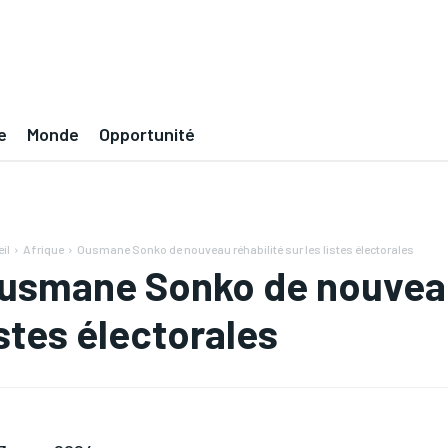
e
Monde
Opportunité
il
Afrique
Ousmane Sonko de nouveau réhabilité sur les listes électorales
usmane Sonko de nouveau 
istes électorales