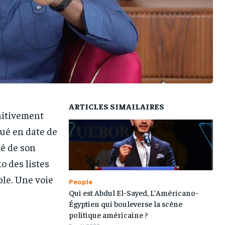
TOGOREGARD
TOGOREGARD
TOGOREGARD
TOGOREGARD
LOMEBOUGEINFO
LOMEBOUGEINFO
LOMEBOUGEINFO
LOMEBOUGEINFO
NOUVELLE D’AFRIQUE
NOUVELLE D’AFRIQUE
NOUVELLE D’AFRIQUE
NOUVELLE D’AFRIQUE
LEDEFENSEURINFO
LEDEFENSEURINFO
LEDEFENSEURINFO
LEDEFENSEURINFO
228FOOT
228FOOT
228FOOT
228FOOT
ARTICLES SIMAILAIRES
ACTU LOMÉ
ACTU LOMÉ
ACTU LOMÉ
ACTU LOMÉ
initivement
qué en date de
té de son
o des listes
ble. Une voie
People
Qui est Abdul El-Sayed, L’Américano-
Égyptien qui bouleverse la scène
politique américaine ?