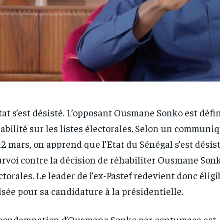
tat s’est désisté. L’opposant Ousmane Sonko est déf
abilité sur les listes électorales. Selon un communi
12 mars, on apprend que l’Etat du Sénégal s’est désis
rvoi contre la décision de réhabiliter Ousmane Sonk
ctorales. Le leader de l’ex-Pastef redevient donc éligi
isée pour sa candidature à la présidentielle.
RECOMMENDED
RECOMMENDED
condamnation d’Ousmane Sonko par contumace est