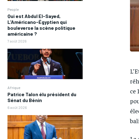
People
Qui est Abdul El-Sayed,
L’Américano-Égyptien qui
bouleverse la scène politique
américaine ?
7 août 2026
L’E
réh
Afrique
ce 
Patrice Talon élu président du
pou
Sénat du Bénin
6 août 2026
éle
bal
La 