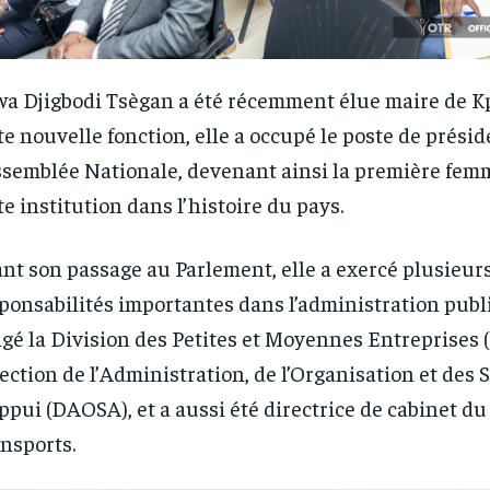
a Djigbodi Tsègan a été récemment élue maire de Kp
te nouvelle fonction, elle a occupé le poste de prési
RECOMMENDED
RECOMMENDED
ssemblée Nationale, devenant ainsi la première femm
te institution dans l’histoire du pays.
1-YEAR
1-YEAR
/ year
/ year
By agr
By agr
nt son passage au Parlement, elle a exercé plusieur
s and you
s and you
every m
every m
tly.
tly.
Pay now and you get access to exclusive
Pay now and you get access to exclusive
opt o
opt o
ponsabilités importantes dans l’administration publi
news and articles for a whole year.
news and articles for a whole year.
igé la Division des Petites et Moyennes Entreprises 
ection de l’Administration, de l’Organisation et des 
ppui (DAOSA), et a aussi été directrice de cabinet du
nsports.