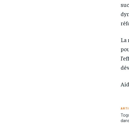
suc
dyn
réf
La 
pou
l’e
dév
Aid
ARTI
Togo
dans