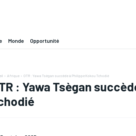
e
Monde
Opportunité
il
Afrique
OTR : Yawa Tsègan succède à Philippe Kokou Tchodié
TR : Yawa Tsègan succède
chodié