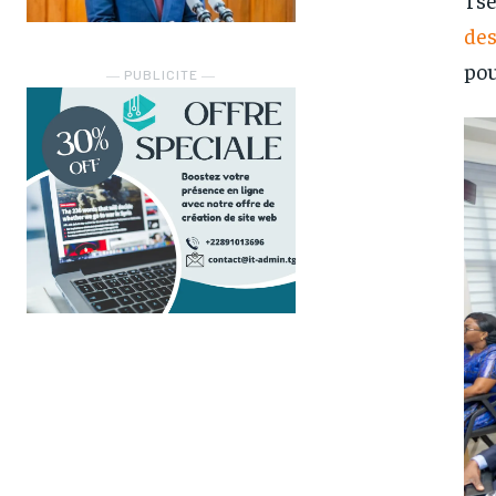
des
pou
― PUBLICITE ―