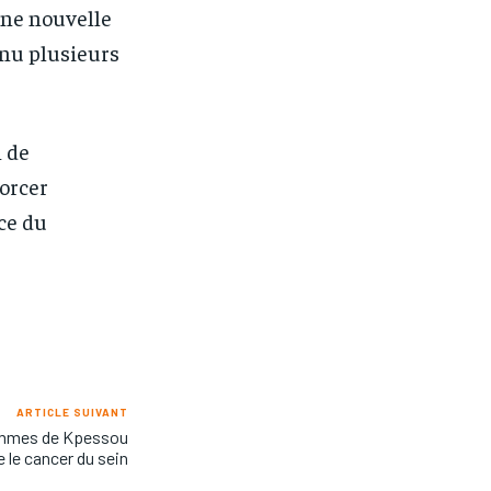
une nouvelle
nnu plusieurs
 de
forcer
ice du
ARTICLE SUIVANT
femmes de Kpessou
 le cancer du sein