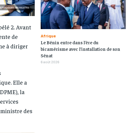
élé 2. Avant
dente de
Afrique
Le Bénin entre dans l’ère du
e à diriger
bicamérisme avec l’installation de son
1-MONTH
1-MONTH
Sénat
/ month
/ month
6 août 2026
eeing to this tier, you are billed
eeing to this tier, you are billed
s
onth after the first one until you
onth after the first one until you
ut of the monthly subscription.
ut of the monthly subscription.
que. Elle a
(DPME), la
Services
 ministre des