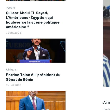
People
Qui est Abdul El-Sayed,
L’Américano-Égyptien qui
bouleverse la scène politique
américaine ?
7 août 2026
Afrique
Patrice Talon élu président du
Sénat du Bénin
6 août 2026
Anc
Tsè