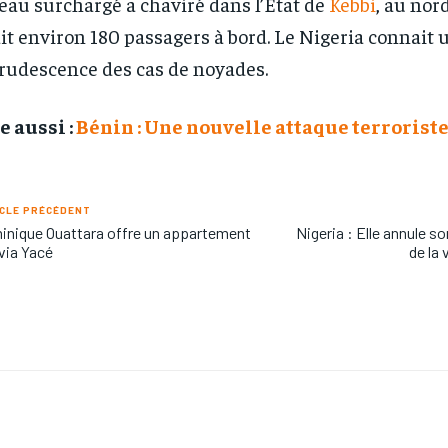
eau surchargé a chaviré dans l’État de
Kebbi
, au nord
it environ 180 passagers à bord. Le Nigeria connait 
rudescence des cas de noyades.
e aussi :
Bénin : Une nouvelle attaque terroriste
CLE PRÉCÉDENT
nique Ouattara offre un appartement
Nigeria : Elle annule s
ivia Yacé
de la 