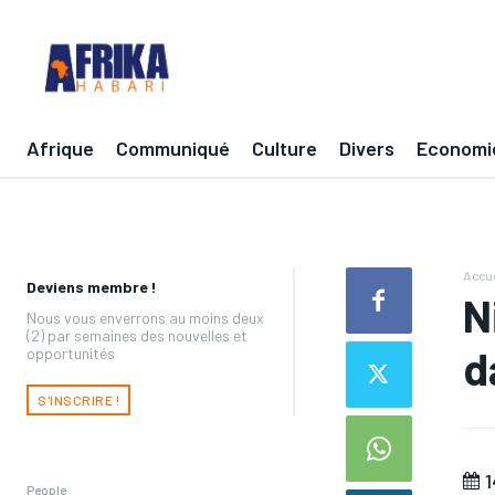
Afrique
Communiqué
Culture
Divers
Economi
Accue
Deviens membre !
N
Nous vous enverrons au moins deux
(2) par semaines des nouvelles et
d
opportunités
S'INSCRIRE !
1
People