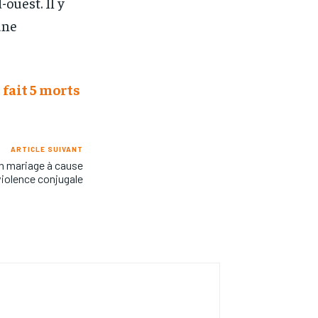
-ouest. Il y
une
 fait 5 morts
ARTICLE SUIVANT
on mariage à cause
violence conjugale