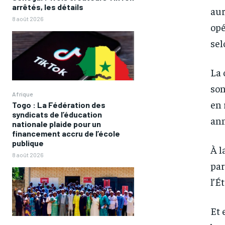
arrêtés, les détails
aur
8 août 2026
opé
sel
La 
son
Afrique
en 
Togo : La Fédération des
syndicats de l’éducation
ann
nationale plaide pour un
financement accru de l’école
publique
À l
8 août 2026
par
FOREVER
FOREVER
l’É
/ forever
/ forever
Sign up with just an email addres
Sign up with just an email addres
get access to this tier instan
get access to this tier instan
Et 