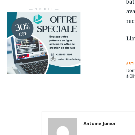
bat
― PUBLICITE ―
ava
rec
Lir
ARTI
Domi
à Ol
Antoine Junior