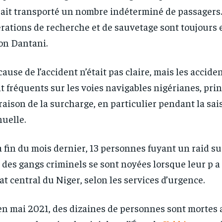
ait transporté un nombre indéterminé de passagers.
rations de recherche et de sauvetage sont toujours 
on Dantani.
cause de l’accident n’était pas claire, mais les accide
t fréquents sur les voies navigables nigérianes, pr
raison de la surcharge, en particulier pendant la sai
uelle.
RECOMMENDED
RECOMMENDED
a fin du mois dernier, 13 personnes fuyant un raid sur
 des gangs criminels se sont noyées lorsque leur p a
1-YEAR
1-YEAR
tat central du Niger, selon les services d’urgence.
/ year
/ year
By agr
By agr
s and you
s and you
every m
every m
tly.
tly.
Pay now and you get access to exclusive
Pay now and you get access to exclusive
en mai 2021, des dizaines de personnes sont mortes 
opt o
opt o
news and articles for a whole year.
news and articles for a whole year.