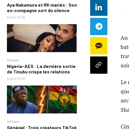
Aya Nakamura et RK mariés : Son
ex-compagne sort du silence
8 août 2026
Au 
bat
tra
Afrique
soir
Nigeria-AES : La dernière sortie
de Tinubu crispe les relations
8 août 2026
Le 
que
sec
Sha
Afrique
Cin
Sénégal : Trois créateurs TikTok