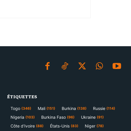
ÉTIQUETTES
Togo
Mali
Burkina
Russie
(346)
(151)
(138)
(114)
Nigeria
Burkina Faso
Ukraine
(103)
(96)
(91)
Côte d’Ivoire
États-Unis
Niger
(88)
(83)
(78)