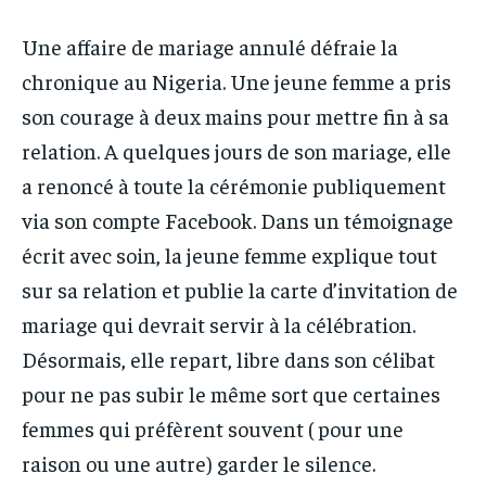
PARTENAIRES
PARTENAIRES
Une affaire de mariage annulé défraie la
IT-ADMIN
IT-ADMIN
IT-ADMIN
IT-ADMIN
chronique au Nigeria. Une jeune femme a pris
TOGOREPORT
TOGOREPORT
TOGOREPORT
TOGOREPORT
son courage à deux mains pour mettre fin à sa
L’INTEGRAL
L’INTEGRAL
relation. A quelques jours de son mariage, elle
L’INTEGRAL
L’INTEGRAL
TOGOREGARD
TOGOREGARD
a renoncé à toute la cérémonie publiquement
TOGOREGARD
TOGOREGARD
LOMEBOUGEINFO
LOMEBOUGEINFO
via son compte Facebook. Dans un témoignage
LOMEBOUGEINFO
LOMEBOUGEINFO
NOUVELLE D’AFRIQUE
NOUVELLE D’AFRIQUE
écrit avec soin, la jeune femme explique tout
NOUVELLE D’AFRIQUE
NOUVELLE D’AFRIQUE
sur sa relation et publie la carte d’invitation de
LEDEFENSEURINFO
LEDEFENSEURINFO
LEDEFENSEURINFO
LEDEFENSEURINFO
mariage qui devrait servir à la célébration.
228FOOT
228FOOT
Désormais, elle repart, libre dans son célibat
228FOOT
228FOOT
ACTU LOMÉ
ACTU LOMÉ
pour ne pas subir le même sort que certaines
ACTU LOMÉ
ACTU LOMÉ
femmes qui préfèrent souvent ( pour une
raison ou une autre) garder le silence.