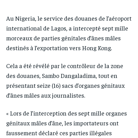
IT-ADMIN
IT-ADMIN
TOGOREPORT
TOGOREPORT
TOGOREPORT
TOGOREPORT
Au Nigeria, le service des douanes de l’aéroport
L’INTEGRAL
L’INTEGRAL
L’INTEGRAL
L’INTEGRAL
international de Lagos, a intercepté sept mille
TOGOREGARD
TOGOREGARD
morceaux de parties génitales d’ânes mâles
TOGOREGARD
TOGOREGARD
LOMEBOUGEINFO
LOMEBOUGEINFO
destinés à l’exportation vers Hong Kong.
LOMEBOUGEINFO
LOMEBOUGEINFO
NOUVELLE D’AFRIQUE
NOUVELLE D’AFRIQUE
NOUVELLE D’AFRIQUE
NOUVELLE D’AFRIQUE
Cela a été révélé par le contrôleur de la zone
LEDEFENSEURINFO
LEDEFENSEURINFO
LEDEFENSEURINFO
LEDEFENSEURINFO
des douanes, Sambo Dangaladima, tout en
228FOOT
228FOOT
présentant seize (16) sacs d’organes génitaux
228FOOT
228FOOT
ACTU LOMÉ
ACTU LOMÉ
d’ânes mâles aux journalistes.
ACTU LOMÉ
ACTU LOMÉ
« Lors de l’interception des sept mille organes
génitaux mâles d’âne, les importateurs ont
faussement déclaré ces parties illégales