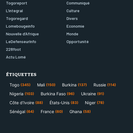
Togoreport
Communiqué
L’integral
Culture
Togoregard
Divers
Lomebougeinfo
Economie
Nouvelle d’Afrique
Monde
LeDefenseurInfo
Opportunité
228foot
Actu Lomé
ÉTIQUETTES
Togo
Mali
Burkina
Russie
(345)
(150)
(137)
(114)
Nigeria
Burkina Faso
Ukraine
(103)
(96)
(91)
Côte d’Ivoire
États-Unis
Niger
(88)
(83)
(78)
Sénégal
France
Ghana
(64)
(60)
(58)