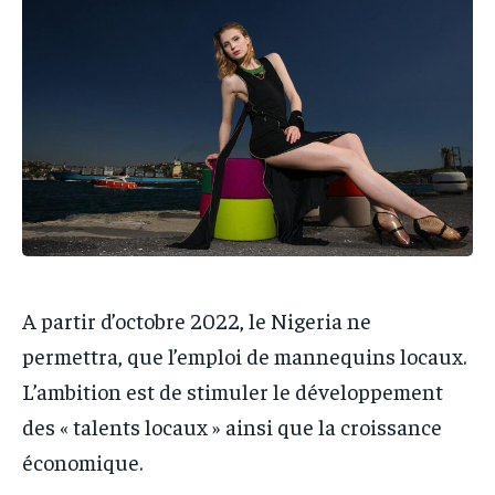
IT-ADMIN
IT-ADMIN
TOGOREPORT
TOGOREPORT
TOGOREPORT
TOGOREPORT
L’INTEGRAL
L’INTEGRAL
L’INTEGRAL
L’INTEGRAL
TOGOREGARD
TOGOREGARD
TOGOREGARD
TOGOREGARD
LOMEBOUGEINFO
LOMEBOUGEINFO
LOMEBOUGEINFO
LOMEBOUGEINFO
NOUVELLE D’AFRIQUE
NOUVELLE D’AFRIQUE
NOUVELLE D’AFRIQUE
NOUVELLE D’AFRIQUE
LEDEFENSEURINFO
LEDEFENSEURINFO
LEDEFENSEURINFO
LEDEFENSEURINFO
228FOOT
228FOOT
228FOOT
228FOOT
A partir d’octobre 2022, le Nigeria ne
ACTU LOMÉ
ACTU LOMÉ
permettra, que l’emploi de mannequins locaux.
ACTU LOMÉ
ACTU LOMÉ
L’ambition est de stimuler le développement
des « talents locaux » ainsi que la croissance
économique.