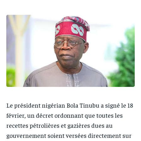
IT-ADMIN
IT-ADMIN
IT-ADMIN
IT-ADMIN
TOGOREPORT
TOGOREPORT
TOGOREPORT
TOGOREPORT
L’INTEGRAL
L’INTEGRAL
L’INTEGRAL
L’INTEGRAL
TOGOREGARD
TOGOREGARD
TOGOREGARD
TOGOREGARD
LOMEBOUGEINFO
LOMEBOUGEINFO
LOMEBOUGEINFO
LOMEBOUGEINFO
NOUVELLE D’AFRIQUE
NOUVELLE D’AFRIQUE
NOUVELLE D’AFRIQUE
NOUVELLE D’AFRIQUE
LEDEFENSEURINFO
LEDEFENSEURINFO
LEDEFENSEURINFO
LEDEFENSEURINFO
228FOOT
228FOOT
228FOOT
228FOOT
ACTU LOMÉ
ACTU LOMÉ
Le président nigérian Bola Tinubu a signé le 18
ACTU LOMÉ
ACTU LOMÉ
février, un décret ordonnant que toutes les
recettes pétrolières et gazières dues au
gouvernement soient versées directement sur