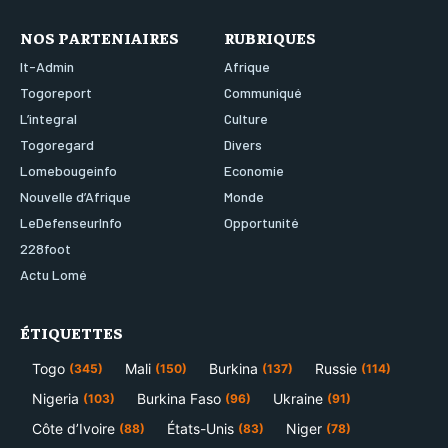
NOS PARTENIAIRES
RUBRIQUES
It-Admin
Afrique
Togoreport
Communiqué
L’integral
Culture
Togoregard
Divers
Lomebougeinfo
Economie
Nouvelle d’Afrique
Monde
LeDefenseurInfo
Opportunité
228foot
Actu Lomé
ÉTIQUETTES
Togo
Mali
Burkina
Russie
(345)
(150)
(137)
(114)
Nigeria
Burkina Faso
Ukraine
(103)
(96)
(91)
Côte d’Ivoire
États-Unis
Niger
(88)
(83)
(78)