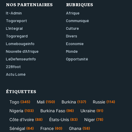
NOS PARTENIAIRES
RUBRIQUES
It-Admin
Afrique
Togoreport
Communiqué
L’integral
Culture
Togoregard
Divers
Lomebougeinfo
Economie
Nouvelle d’Afrique
Monde
LeDefenseurInfo
Opportunité
228foot
Actu Lomé
ÉTIQUETTES
Togo
Mali
Burkina
Russie
(345)
(150)
(137)
(114)
Nigeria
Burkina Faso
Ukraine
(103)
(96)
(91)
Côte d’Ivoire
États-Unis
Niger
(88)
(83)
(78)
Sénégal
France
Ghana
(64)
(60)
(58)