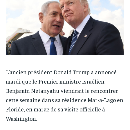
IT-ADMIN
IT-ADMIN
IT-ADMIN
IT-ADMIN
TOGOREPORT
TOGOREPORT
TOGOREPORT
TOGOREPORT
L’INTEGRAL
L’INTEGRAL
L’INTEGRAL
L’INTEGRAL
TOGOREGARD
TOGOREGARD
TOGOREGARD
TOGOREGARD
LOMEBOUGEINFO
LOMEBOUGEINFO
LOMEBOUGEINFO
LOMEBOUGEINFO
NOUVELLE D’AFRIQUE
NOUVELLE D’AFRIQUE
NOUVELLE D’AFRIQUE
NOUVELLE D’AFRIQUE
LEDEFENSEURINFO
LEDEFENSEURINFO
L’ancien président Donald Trump a annoncé
LEDEFENSEURINFO
LEDEFENSEURINFO
228FOOT
228FOOT
mardi que le Premier ministre israélien
228FOOT
228FOOT
Benjamin Netanyahu viendrait le rencontrer
ACTU LOMÉ
ACTU LOMÉ
ACTU LOMÉ
ACTU LOMÉ
cette semaine dans sa résidence Mar-a-Lago en
Floride, en marge de sa visite officielle à
Washington.