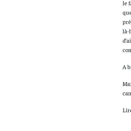
le 
que
pré
là-
d’a
com
A b
Max
can
Lir