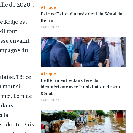
elle de 2020…
Afrique
Patrice Talon élu président du Sénat du
Bénin
e Kodjo est
6 août 2026
il tout
esse envahit
campagne du
Afrique
aise. Tôt ce
Le Bénin entre dans l’ère du
a mort si
bicamérisme avec l’installation de son
Sénat
 moi. Loin de
6 août 2026
, dans
s la
’en doute. Puis