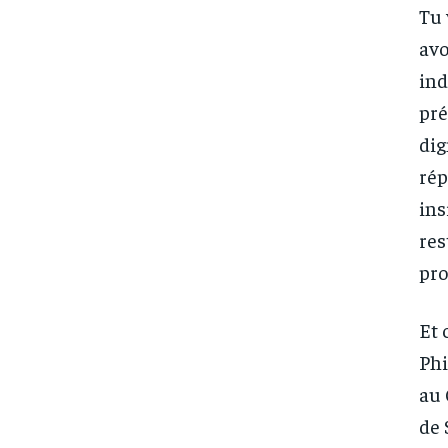
Tu 
avo
ind
pré
dig
rép
ins
res
pro
Et 
Phi
au 
de 