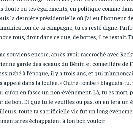
1-YEAR
1-YEAR
s doute eu tes égarements, en politique comme dans 
/ year
/ year
By agr
By agr
uis la dernière présidentielle où j’ai eu l’honneur de
s and you
s and you
every m
every m
tly.
tly.
Pay now and you get access to exclusive
Pay now and you get access to exclusive
opt o
opt o
munication de ta campagne, tu es resté digne. Parfo
news and articles for a whole year.
news and articles for a whole year.
nous tous, droit dans ce que, de bottes, il te restait. T
me souviens encore, après avoir raccroché avec Rec
ienne garde des sceaux du Bénin et conseillère de 
ssingbé à l’époque, il y a trois ans, et qui m’annonçai
s appelé dans la foulée. « Outre-tombe » blaguais-tu, 
r qu’on en fasse un non-événement. Là, tu es mort, p
r de bon. Et que tu le veuilles ou pas, on en fera un
illeurs, toute ta sacrificielle vie fut un long événeme
mentaires échappaient à ton bon vouloir.