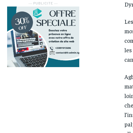
Dyn
― PUBLICITE ―
Les
mor
com
les
can
Agb
mat
loi
che
l’i
pal