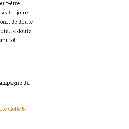
peut-être
 as toujours
Point de doute
uté. Je doute
nt toi,
 campagne du
rie Golfe 5