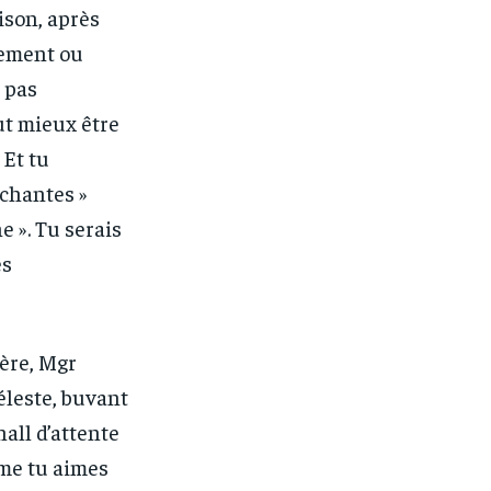
ison, après
tement ou
 pas
aut mieux être
 Et tu
achantes »
e ». Tu serais
es
ière, Mgr
Céleste, buvant
hall d’attente
omme tu aimes