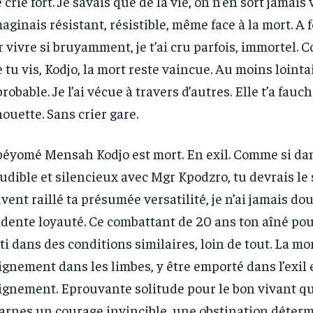
e crie fort. Je savais que de la vie, on n’en sort jamais 
maginais résistant, résistible, même face à la mort. A f
r vivre si bruyamment, je t’ai cru parfois, immortel. 
 tu vis, Kodjo, la mort reste vaincue. Au moins lointa
robable. Je l’ai vécue à travers d’autres. Elle t’a fauc
houette. Sans crier gare.
éyomé Mensah Kodjo est mort. En exil. Comme si dan
udible et silencieux avec Mgr Kpodzro, tu devrais le 
vent raillé ta présumée versatilité, je n’ai jamais dou
idente loyauté. Ce combattant de 20 ans ton aîné pou
ti dans des conditions similaires, loin de tout. La mo
ignement dans les limbes, y être emporté dans l’exil
RECOMMENDED
RECOMMENDED
ignement. Eprouvante solitude pour le bon vivant qu
arnes un courage invincible, une obstination déterm