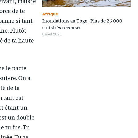
vivant, mais je
orce de te
Afrique
Comme si tant
Inondations au Togo : Plus de 26 000
sinistrés recensés
ine. Plutôt
6 août 2026
hé de ta haute
s le pacte
suivre. On a
té de ta
rtant est
rt étant un
 est un double
e tu fus. Tu
1-MONTH
1-MONTH
inée. Tu as