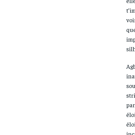
ell
t’i
voi
que
imp
sil
Agb
ina
sou
str
par
élo
élo
FOREVER
FOREVER
inc