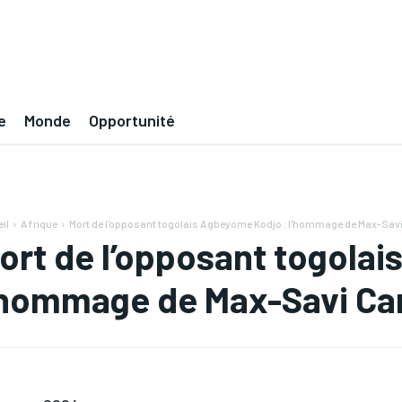
e
Monde
Opportunité
il
Afrique
Mort de l'opposant togolais Agbeyome Kodjo : l'hommage de Max-Sav
ort de l’opposant togola
’hommage de Max-Savi Ca