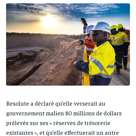
IT-ADMIN
IT-ADMIN
IT-ADMIN
IT-ADMIN
TOGOREPORT
TOGOREPORT
TOGOREPORT
TOGOREPORT
L’INTEGRAL
L’INTEGRAL
L’INTEGRAL
L’INTEGRAL
TOGOREGARD
TOGOREGARD
TOGOREGARD
TOGOREGARD
LOMEBOUGEINFO
LOMEBOUGEINFO
LOMEBOUGEINFO
LOMEBOUGEINFO
NOUVELLE D’AFRIQUE
NOUVELLE D’AFRIQUE
NOUVELLE D’AFRIQUE
NOUVELLE D’AFRIQUE
LEDEFENSEURINFO
LEDEFENSEURINFO
LEDEFENSEURINFO
LEDEFENSEURINFO
228FOOT
228FOOT
228FOOT
228FOOT
ACTU LOMÉ
ACTU LOMÉ
ACTU LOMÉ
ACTU LOMÉ
Resolute a déclaré qu’elle verserait au
gouvernement malien 80 millions de dollars
prélevés sur ses « réserves de trésorerie
existantes », et qu’elle effectuerait un autre