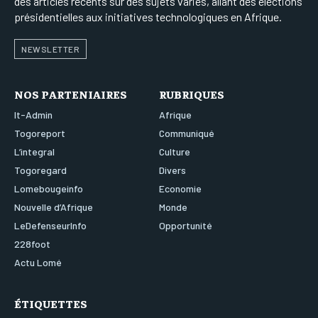
des articles récents sur des sujets variés, allant des élections
présidentielles aux initiatives technologiques en Afrique.
NEWSLETTER
NOS PARTENIAIRES
RUBRIQUES
It-Admin
Afrique
Togoreport
Communiqué
L’integral
Culture
Togoregard
Divers
Lomebougeinfo
Economie
Nouvelle d’Afrique
Monde
LeDefenseurInfo
Opportunité
228foot
Actu Lomé
ÉTIQUETTES