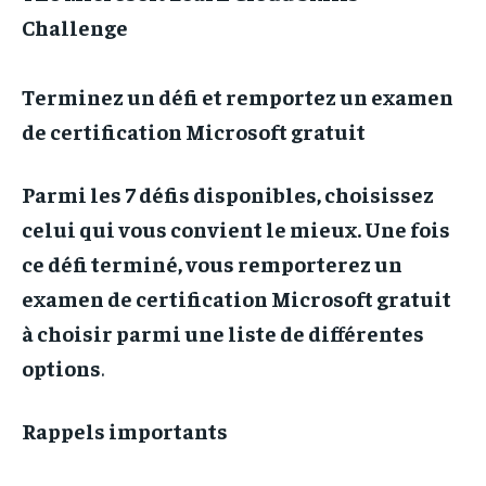
Challenge
PARTENAIRES
PARTENAIRES
PARTENAIRES
PARTENAIRES
IT-ADMIN
IT-ADMIN
Terminez un défi et remportez un examen
IT-ADMIN
IT-ADMIN
TOGOREPORT
TOGOREPORT
de certification Microsoft gratuit
TOGOREPORT
TOGOREPORT
L’INTEGRAL
L’INTEGRAL
L’INTEGRAL
L’INTEGRAL
Parmi les 7 défis disponibles, choisissez
TOGOREGARD
TOGOREGARD
TOGOREGARD
TOGOREGARD
celui qui vous convient le mieux. Une fois
LOMEBOUGEINFO
LOMEBOUGEINFO
LOMEBOUGEINFO
LOMEBOUGEINFO
ce défi terminé, vous remporterez un
NOUVELLE D’AFRIQUE
NOUVELLE D’AFRIQUE
examen de certification Microsoft gratuit
NOUVELLE D’AFRIQUE
NOUVELLE D’AFRIQUE
LEDEFENSEURINFO
LEDEFENSEURINFO
à choisir parmi une liste de différentes
LEDEFENSEURINFO
LEDEFENSEURINFO
228FOOT
228FOOT
options
.
228FOOT
228FOOT
ACTU LOMÉ
ACTU LOMÉ
ACTU LOMÉ
ACTU LOMÉ
Rappels importants