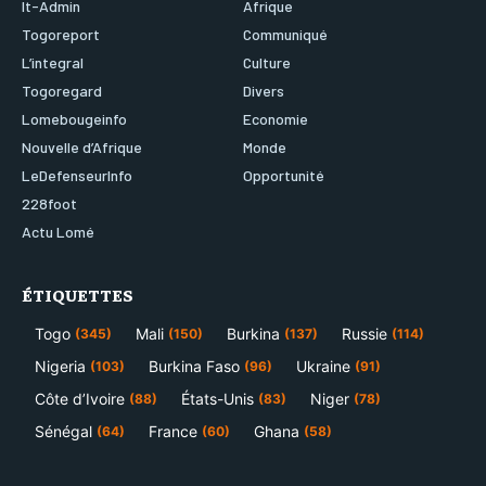
It-Admin
Afrique
Togoreport
Communiqué
L’integral
Culture
Togoregard
Divers
Lomebougeinfo
Economie
Nouvelle d’Afrique
Monde
LeDefenseurInfo
Opportunité
228foot
Actu Lomé
ÉTIQUETTES
Togo
Mali
Burkina
Russie
(345)
(150)
(137)
(114)
Nigeria
Burkina Faso
Ukraine
(103)
(96)
(91)
Côte d’Ivoire
États-Unis
Niger
(88)
(83)
(78)
Sénégal
France
Ghana
(64)
(60)
(58)