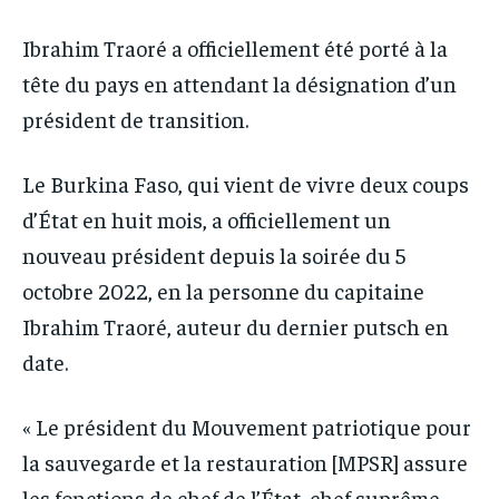
IT-ADMIN
IT-ADMIN
IT-ADMIN
IT-ADMIN
Ibrahim Traoré a officiellement été porté à la
TOGOREPORT
TOGOREPORT
TOGOREPORT
TOGOREPORT
tête du pays en attendant la désignation d’un
L’INTEGRAL
L’INTEGRAL
président de transition.
L’INTEGRAL
L’INTEGRAL
TOGOREGARD
TOGOREGARD
TOGOREGARD
TOGOREGARD
LOMEBOUGEINFO
LOMEBOUGEINFO
Le Burkina Faso, qui vient de vivre deux coups
LOMEBOUGEINFO
LOMEBOUGEINFO
d’État en huit mois, a officiellement un
NOUVELLE D’AFRIQUE
NOUVELLE D’AFRIQUE
NOUVELLE D’AFRIQUE
NOUVELLE D’AFRIQUE
nouveau président depuis la soirée du 5
LEDEFENSEURINFO
LEDEFENSEURINFO
LEDEFENSEURINFO
LEDEFENSEURINFO
octobre 2022, en la personne du capitaine
228FOOT
228FOOT
Ibrahim Traoré, auteur du dernier putsch en
228FOOT
228FOOT
ACTU LOMÉ
ACTU LOMÉ
date.
ACTU LOMÉ
ACTU LOMÉ
« Le président du Mouvement patriotique pour
la sauvegarde et la restauration [MPSR] assure
les fonctions de chef de l’État, chef suprême