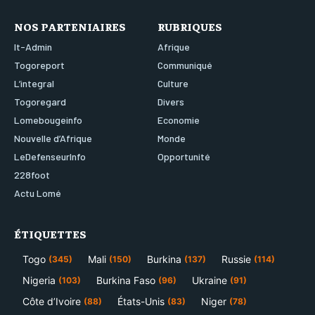
NOS PARTENIAIRES
RUBRIQUES
It-Admin
Afrique
Togoreport
Communiqué
L’integral
Culture
Togoregard
Divers
Lomebougeinfo
Economie
Nouvelle d’Afrique
Monde
LeDefenseurInfo
Opportunité
228foot
Actu Lomé
ÉTIQUETTES
Togo
Mali
Burkina
Russie
(345)
(150)
(137)
(114)
Nigeria
Burkina Faso
Ukraine
(103)
(96)
(91)
Côte d’Ivoire
États-Unis
Niger
(88)
(83)
(78)