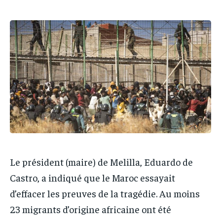
IT-ADMIN
IT-ADMIN
TOGOREPORT
TOGOREPORT
TOGOREPORT
TOGOREPORT
L’INTEGRAL
L’INTEGRAL
L’INTEGRAL
L’INTEGRAL
TOGOREGARD
TOGOREGARD
TOGOREGARD
TOGOREGARD
LOMEBOUGEINFO
LOMEBOUGEINFO
LOMEBOUGEINFO
LOMEBOUGEINFO
NOUVELLE D’AFRIQUE
NOUVELLE D’AFRIQUE
NOUVELLE D’AFRIQUE
NOUVELLE D’AFRIQUE
LEDEFENSEURINFO
LEDEFENSEURINFO
LEDEFENSEURINFO
LEDEFENSEURINFO
228FOOT
228FOOT
228FOOT
228FOOT
ACTU LOMÉ
ACTU LOMÉ
ACTU LOMÉ
ACTU LOMÉ
Le président (maire) de Melilla, Eduardo de
Castro, a indiqué que le Maroc essayait
d’effacer les preuves de la tragédie. Au moins
23 migrants d’origine africaine ont été