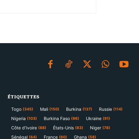
ÉTIQUETTES
Togo
Mali
Burkina
Russie
(345)
(150)
(137)
(114)
Nigeria
Burkina Faso
Ukraine
(103)
(96)
(91)
Côte d’Ivoire
États-Unis
Niger
(88)
(83)
(78)
Sénégal
France
Ghana
(64)
(60)
(58)