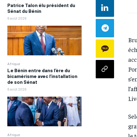
Patrice Talon élu président du
Sénat du Bénin
6 août 2026
Bru
éch
acc
Afrique
Por
Le Bénin entre dans l’ère du
bicamérisme avec l’installation
s’e
de son Sénat
l’a
6 août 2026
Liv
Sel
gra
le 
Afrique