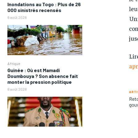
Inondations au Togo : Plus de 26
leu
000 sinistrés recensés
Uni
6 août 2026
con
jus
Lir
Afrique
apr
Guinée : Où est Mamadi
Doumbouya ? Son absence fait
monter la pression politique
6 août 2026
ARTI
Reto
FOREVER
FOREVER
gouv
/ forever
/ forever
Sign up with just an email addres
Sign up with just an email addres
get access to this tier instan
get access to this tier instan