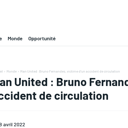
e
Monde
Opportunité
il
Monde
Man United : Bruno Fernandes, victime d'un accident de circulation
an United : Bruno Fernand
ccident de circulation
8 avril 2022