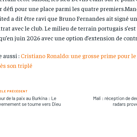
r défi pour une place parmi les quatre premiers.Ma
ted a dit être ravi que Bruno Fernandes ait signé 
trat avec le club. Le milieu de terrain portugais s’es
qu’en juin 2026 avec une option d’extension de contr
e aussi :
Cristiano Ronaldo: une grosse prime pour le
ès son triplé
RECOMMENDED
RECOMMENDED
CLE PRÉCÉDENT
ur de la paix au Burkina : Le
Mali : réception de de
1-YEAR
1-YEAR
ernement se tourne vers Dieu
radars prov
/ year
/ year
By agr
By agr
s and you
s and you
every m
every m
tly.
tly.
Pay now and you get access to exclusive
Pay now and you get access to exclusive
opt o
opt o
news and articles for a whole year.
news and articles for a whole year.