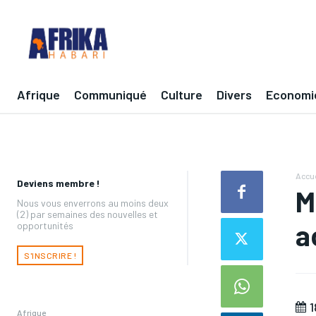
Afrique
Communiqué
Culture
Divers
Economi
Accue
Deviens membre !
M
Nous vous enverrons au moins deux
(2) par semaines des nouvelles et
a
opportunités
S'INSCRIRE !
1
Afrique