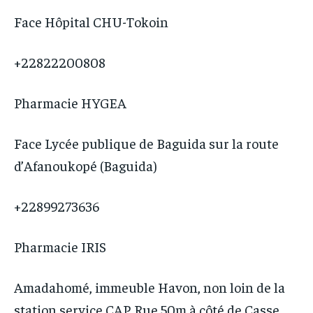
Face Hôpital CHU-Tokoin
+22822200808
Pharmacie HYGEA
Face Lycée publique de Baguida sur la route
d’Afanoukopé (Baguida)
+22899273636
Pharmacie IRIS
Amadahomé, immeuble Havon, non loin de la
station service CAP, Rue 50m à côté de Casse