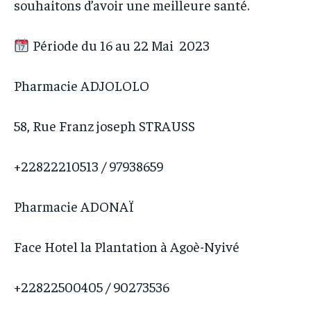
souhaitons d’avoir une meilleure santé.
228FOOT
228FOOT
ACTU LOMÉ
ACTU LOMÉ
ACTU LOMÉ
ACTU LOMÉ
Période du 16 au 22 Mai 2023
Pharmacie ADJOLOLO
58, Rue Franz joseph STRAUSS
+22822210513 / 97938659
Pharmacie ADONAÏ
Face Hotel la Plantation à Agoè-Nyivé
+22822500405 / 90273536