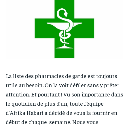
ECONOMIE
ECONOMIE
/ month
/ month
MONDE
MONDE
By agreeing to this tier, you are billed every month after
By agreeing to this tier, you are billed every month after
MONDE
MONDE
the first one until you opt out of the monthly
the first one until you opt out of the monthly
OPPORTUNITÉ
OPPORTUNITÉ
subscription.
subscription.
OPPORTUNITÉ
OPPORTUNITÉ
PARTENAIRES
PARTENAIRES
PARTENAIRES
PARTENAIRES
IT-ADMIN
IT-ADMIN
IT-ADMIN
IT-ADMIN
TOGOREPORT
TOGOREPORT
TOGOREPORT
TOGOREPORT
L’INTEGRAL
L’INTEGRAL
La liste des pharmacies de garde est toujours
L’INTEGRAL
L’INTEGRAL
TOGOREGARD
TOGOREGARD
utile au besoin. On la voit défiler sans y prêter
TOGOREGARD
TOGOREGARD
attention. Et pourtant ! Vu son importance dans
LOMEBOUGEINFO
LOMEBOUGEINFO
LOMEBOUGEINFO
LOMEBOUGEINFO
le quotidien de plus d’un, toute l’équipe
NOUVELLE D’AFRIQUE
NOUVELLE D’AFRIQUE
NOUVELLE D’AFRIQUE
NOUVELLE D’AFRIQUE
d’Afrika Habari a décidé de vous la fournir en
LEDEFENSEURINFO
LEDEFENSEURINFO
début de chaque semaine. Nous vous
LEDEFENSEURINFO
LEDEFENSEURINFO
228FOOT
228FOOT