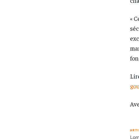
cha
« C
séc
exc
man
fon
Lir
go
Ave
ARTI
Lomé