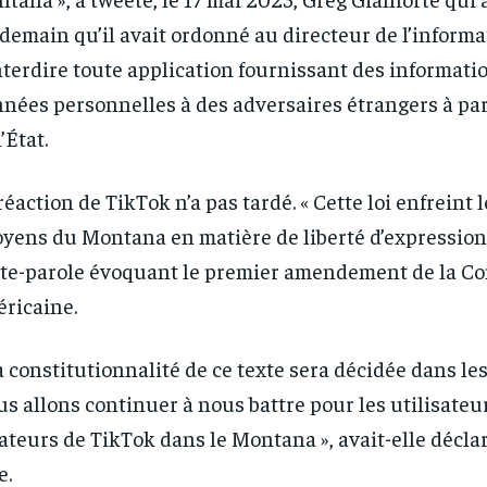
demain qu’il avait ordonné au directeur de l’informat
nterdire toute application fournissant des informati
nées personnelles à des adversaires étrangers à par
’État.
réaction de TikTok n’a pas tardé. « Cette loi enfreint l
oyens du Montana en matière de liberté d’expression 
te-parole évoquant le premier amendement de la Co
ricaine.
a constitutionnalité de ce texte sera décidée dans le
s allons continuer à nous battre pour les utilisateur
RECOMMENDED
RECOMMENDED
ateurs de TikTok dans le Montana », avait-elle déclar
e.
1-YEAR
1-YEAR