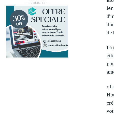
― PUBLICITE ―
len
d’i
don
de l
La 
cit
por
amé
« L
Nou
cré
FOREVER
FOREVER
vot