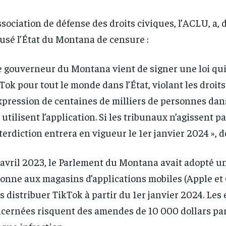
/ year
/ year
By agr
By agr
s and you
s and you
ssociation de défense des droits civiques, l’ACLU, a, 
every m
every m
tly.
tly.
Pay now and you get access to exclusive
Pay now and you get access to exclusive
opt o
opt o
news and articles for a whole year.
news and articles for a whole year.
usé l’État du Montana de censure :
e gouverneur du Montana vient de signer une loi qui
Tok pour tout le monde dans l’État, violant les droits 
xpression de centaines de milliers de personnes da
 utilisent l’application. Si les tribunaux n’agissent pa
nterdiction entrera en vigueur le 1er janvier 2024 », d
avril 2023, le Parlement du Montana avait adopté un
onne aux magasins d’applications mobiles (Apple et 
s distribuer TikTok à partir du 1er janvier 2024. Les
cernées risquent des amendes de 10 000 dollars par