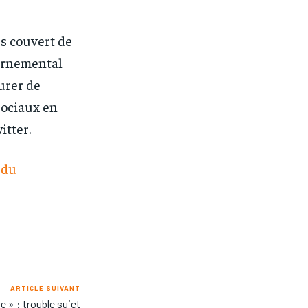
us couvert de
vernemental
surer de
sociaux en
itter.
 du
ARTICLE SUIVANT
 » : trouble sujet