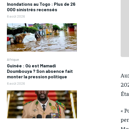
Inondations au Togo : Plus de 26
000 sinistrés recensés
6 août 2026
Afrique
Guinée : Où est Mamadi
Doumbouya ? Son absence fait
Aux
monter la pression politique
202
6 août 2026
Éta
« P
per
Mon