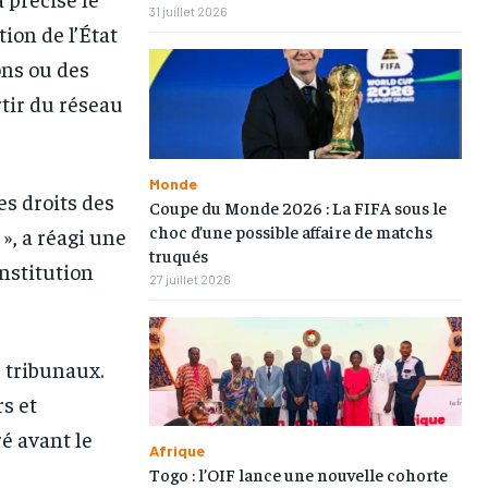
31 juillet 2026
ion de l’État
ons ou des
tir du réseau
Monde
es droits des
Coupe du Monde 2026 : La FIFA sous le
choc d’une possible affaire de matchs
», a réagi une
truqués
nstitution
27 juillet 2026
s tribunaux.
s et
é avant le
1-MONTH
1-MONTH
Afrique
Togo : l’OIF lance une nouvelle cohorte