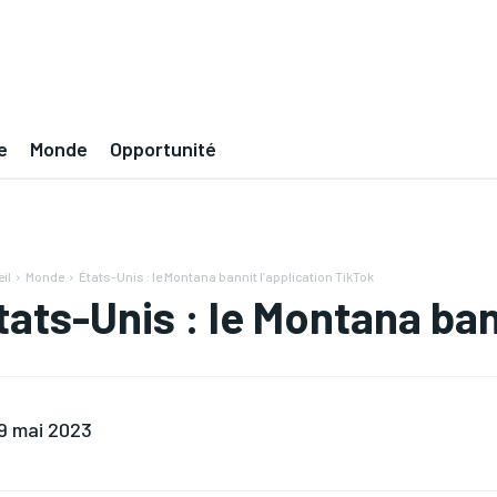
e
Monde
Opportunité
il
Monde
États-Unis : le Montana bannit l’application TikTok
tats-Unis : le Montana ban
9 mai 2023