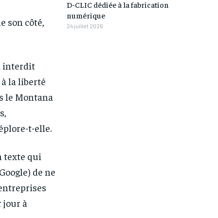
/ month
/ month
D-CLIC dédiée à la fabrication
numérique
eeing to this tier, you are billed
eeing to this tier, you are billed
de son côté,
onth after the first one until you
onth after the first one until you
24 juillet 2026
ut of the monthly subscription.
ut of the monthly subscription.
 interdit
à la liberté
ns le Montana
s,
éplore-t-elle.
 texte qui
Google) de ne
 entreprises
 jour à