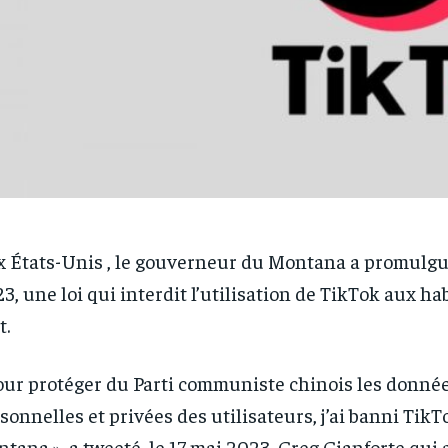
 États-Unis , le gouverneur du Montana a promulgué
3, une loi qui interdit l’utilisation de TikTok aux ha
t.
our protéger du Parti communiste chinois les donné
sonnelles et privées des utilisateurs, j’ai banni TikT
tana », a tweeté, le 17 mai 2023, Greg Gianforte qui a