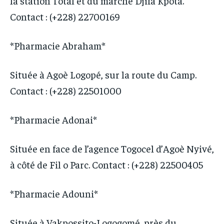
la station Total et du marché Djifa Kpota.
ACTU LOMÉ
ACTU LOMÉ
Contact : (+228) 22700169
*Pharmacie Abraham*
Située à Agoè Logopé, sur la route du Camp.
Contact : (+228) 22501000
*Pharmacie Adonai*
Située en face de l’agence Togocel d’Agoè Nyivé,
à côté de Fil o Parc. Contact : (+228) 22500405
*Pharmacie Adouni*
Située à Vakpossito-Logogomé, près du