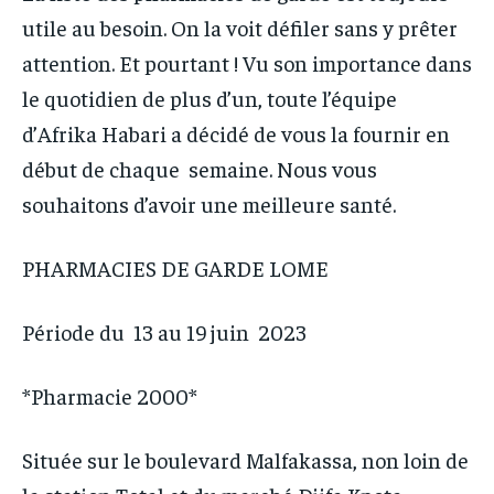
By agreeing to this tier, you are billed every month after
By agreeing to this tier, you are billed every month after
MONDE
MONDE
utile au besoin. On la voit défiler sans y prêter
the first one until you opt out of the monthly
the first one until you opt out of the monthly
OPPORTUNITÉ
OPPORTUNITÉ
subscription.
subscription.
OPPORTUNITÉ
OPPORTUNITÉ
attention. Et pourtant ! Vu son importance dans
le quotidien de plus d’un, toute l’équipe
PARTENAIRES
PARTENAIRES
PARTENAIRES
PARTENAIRES
d’Afrika Habari a décidé de vous la fournir en
IT-ADMIN
IT-ADMIN
début de chaque semaine. Nous vous
IT-ADMIN
IT-ADMIN
TOGOREPORT
TOGOREPORT
souhaitons d’avoir une meilleure santé.
TOGOREPORT
TOGOREPORT
L’INTEGRAL
L’INTEGRAL
L’INTEGRAL
L’INTEGRAL
PHARMACIES DE GARDE LOME
TOGOREGARD
TOGOREGARD
TOGOREGARD
TOGOREGARD
LOMEBOUGEINFO
LOMEBOUGEINFO
Période du 13 au 19 juin 2023
LOMEBOUGEINFO
LOMEBOUGEINFO
NOUVELLE D’AFRIQUE
NOUVELLE D’AFRIQUE
NOUVELLE D’AFRIQUE
NOUVELLE D’AFRIQUE
*Pharmacie 2000*
LEDEFENSEURINFO
LEDEFENSEURINFO
LEDEFENSEURINFO
LEDEFENSEURINFO
228FOOT
228FOOT
Située sur le boulevard Malfakassa, non loin de
228FOOT
228FOOT
ACTU LOMÉ
ACTU LOMÉ