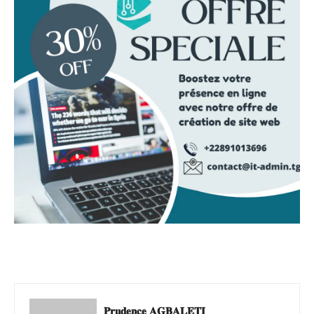
𝐏𝐫𝐮𝐝𝐞𝐧𝐜𝐞 𝐀𝐆𝐁𝐀𝐋𝐄𝐓𝐈