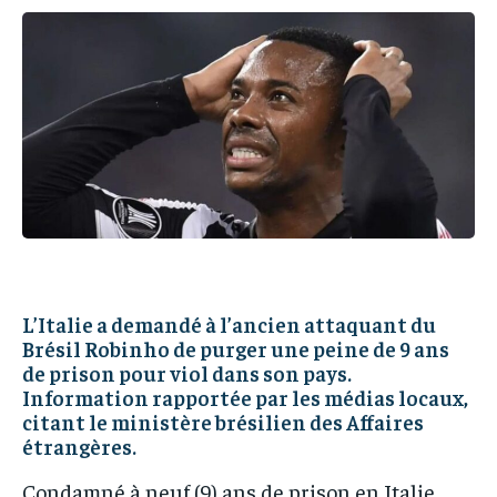
IT-ADMIN
IT-ADMIN
TOGOREPORT
TOGOREPORT
TOGOREPORT
TOGOREPORT
L’INTEGRAL
L’INTEGRAL
L’INTEGRAL
L’INTEGRAL
TOGOREGARD
TOGOREGARD
TOGOREGARD
TOGOREGARD
LOMEBOUGEINFO
LOMEBOUGEINFO
LOMEBOUGEINFO
LOMEBOUGEINFO
NOUVELLE D’AFRIQUE
NOUVELLE D’AFRIQUE
NOUVELLE D’AFRIQUE
NOUVELLE D’AFRIQUE
LEDEFENSEURINFO
LEDEFENSEURINFO
LEDEFENSEURINFO
LEDEFENSEURINFO
228FOOT
228FOOT
228FOOT
228FOOT
L’Italie a demandé à l’ancien attaquant du
ACTU LOMÉ
ACTU LOMÉ
Brésil Robinho de purger une peine de 9 ans
ACTU LOMÉ
ACTU LOMÉ
de prison pour viol dans son pays.
Information rapportée par les médias locaux,
citant le ministère brésilien des Affaires
étrangères.
Condamné à neuf (9) ans de prison en Italie