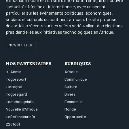
Afrikahabari.com est un site d'information en ligne qui couvre
l'actualité africaine et internationale, avec un accent
particulier sur les événements politiques, économiques,
sociaux et culturels du continent africain. Le site propose
des articles récents sur des sujets variés, allant des élections
présidentielles aux initiatives technologiques en Afrique.
NEWSLETTER
NOS PARTENIAIRES
RUBRIQUES
It-Admin
Afrique
Togoreport
Communiqué
L’integral
Culture
Togoregard
Divers
Lomebougeinfo
Economie
Nouvelle d’Afrique
Monde
LeDefenseurInfo
Opportunité
228foot