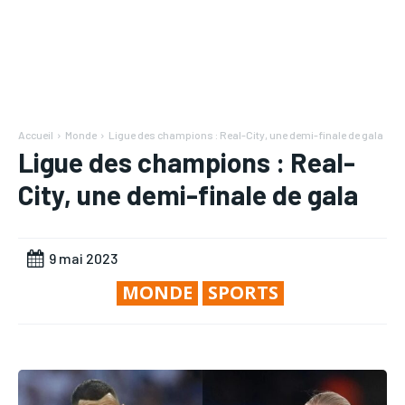
Mon compte
Mon compte
RECOMMENDED
RECOMMENDED
Mon compte
Mon compte
RUBRIQUES
RUBRIQUES
1-YEAR
1-YEAR
RUBRIQUES
RUBRIQUES
AFRIQUE
AFRIQUE
/ year
/ year
AFRIQUE
AFRIQUE
Accueil
Monde
Ligue des champions : Real-City, une demi-finale de gala
Pay now and you get access to exclusive news and
Pay now and you get access to exclusive news and
COMMUNIQUÉ
COMMUNIQUÉ
articles for a whole year.
articles for a whole year.
Ligue des champions : Real-
COMMUNIQUÉ
COMMUNIQUÉ
CULTURE
CULTURE
City, une demi-finale de gala
CULTURE
CULTURE
DIVERS
DIVERS
DIVERS
DIVERS
1-MONTH
1-MONTH
ECONOMIE
ECONOMIE
9 mai 2023
ECONOMIE
ECONOMIE
/ month
/ month
MONDE
MONDE
MONDE
SPORTS
By agreeing to this tier, you are billed every month after
By agreeing to this tier, you are billed every month after
MONDE
MONDE
the first one until you opt out of the monthly
the first one until you opt out of the monthly
OPPORTUNITÉ
OPPORTUNITÉ
subscription.
subscription.
OPPORTUNITÉ
OPPORTUNITÉ
PARTENAIRES
PARTENAIRES
PARTENAIRES
PARTENAIRES