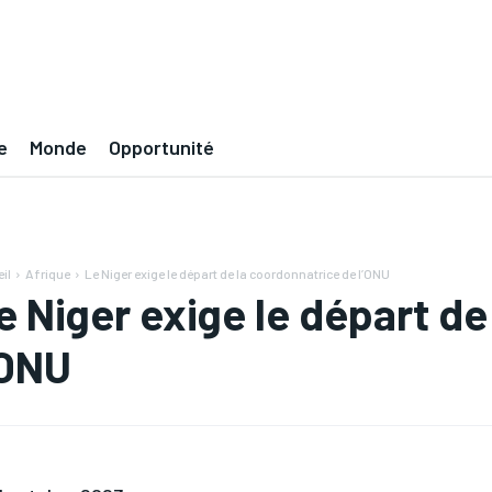
e
Monde
Opportunité
il
Afrique
Le Niger exige le départ de la coordonnatrice de l’ONU
e Niger exige le départ d
’ONU