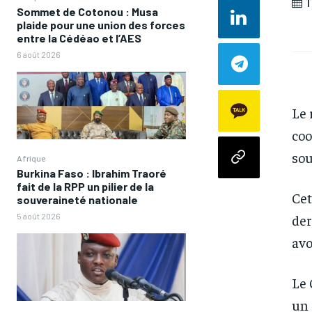
1
Sommet de Cotonou : Musa
plaide pour une union des forces
entre la Cédéao et l’AES
6 août 2026
Le 
coo
sou
Afrique
Burkina Faso : Ibrahim Traoré
fait de la RPP un pilier de la
Cet
souveraineté nationale
der
5 août 2026
avo
Le 
un 