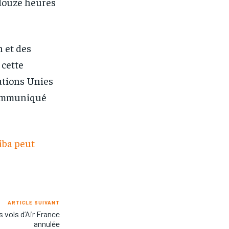
-douze heures
n et des
 cette
ations Unies
 communiqué
iba peut
ARTICLE SUIVANT
s vols d’Air France
annulée