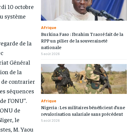
rdi 10 octobre
TOGOREGARD
TOGOREGARD
TOGOREGARD
TOGOREGARD
du système
LOMEBOUGEINFO
LOMEBOUGEINFO
LOMEBOUGEINFO
LOMEBOUGEINFO
Afrique
NOUVELLE D’AFRIQUE
NOUVELLE D’AFRIQUE
NOUVELLE D’AFRIQUE
NOUVELLE D’AFRIQUE
Burkina Faso : Ibrahim Traoré fait de la
RPP un pilier de la souveraineté
vegarde de la
LEDEFENSEURINFO
LEDEFENSEURINFO
LEDEFENSEURINFO
LEDEFENSEURINFO
nationale
ec
5 août 2026
228FOOT
228FOOT
228FOOT
228FOOT
riat Général
ACTU LOMÉ
ACTU LOMÉ
ACTU LOMÉ
ACTU LOMÉ
ion de la
 de contrarier
ntes séquences
de I’ONU’’.
Afrique
Nigeria : Les militaires bénéficient d’une
l’ONU de
revalorisation salariale sans précédent
iger, le
5 août 2026
stes, M. Yaou