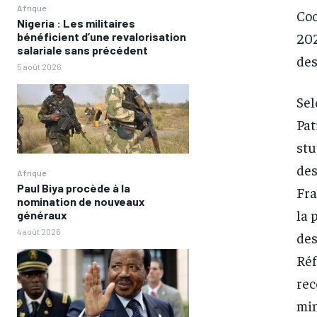
Afrique
Coo
Nigeria : Les militaires
202
bénéficient d’une revalorisation
salariale sans précédent
des
5 août 2026
Sel
Pat
stu
des
Afrique
Paul Biya procède à la
Fra
nomination de nouveaux
la 
généraux
4 août 2026
des
Réf
rec
min