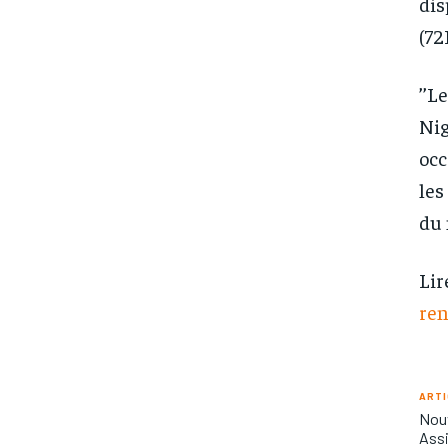
dis
(72
’’L
Nig
occ
les
du 
Lir
ren
ARTI
Nouv
Assi