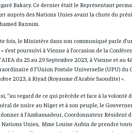
garé Bakary. Ce dernier était le Représentant perm
er auprès des Nations Unies avant la chute du prés
hamed Bazoum.
te fois, le Ministère dans son communiqué parle d’u
RECOMMENDED
RECOMMENDED
 « s’est poursuivi à Vienne à l’occasion de la Confér
l’AIEA du 25 au 29 Septembre 2023, à Vienne et au 
1-YEAR
1-YEAR
raordinaire d l’Union Postale Universelle (UPU) du 
/ year
/ year
By agr
By agr
s and you
s and you
every m
every m
obre 2023, à Riyad (Royaume d’Arabie Saoudite) ».
tly.
tly.
Pay now and you get access to exclusive
Pay now and you get access to exclusive
opt o
opt o
news and articles for a whole year.
news and articles for a whole year.
si, ’’au regard de ce qui précède et face à la volonté 
éral de nuire au Niger et à son peuple, le Gouvern
rdonner à l’Ambassadeur, Coordonnateur Résident 
 Nations Unies, Mme Louise Aubin de prendre toute