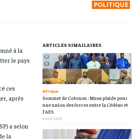
POLITIQUE
AFRIQUE
AFRIQUE
AFRIQUE
AFRIQUE
COMMUNIQUÉ
COMMUNIQUÉ
COMMUNIQUÉ
COMMUNIQUÉ
CULTURE
CULTURE
CULTURE
CULTURE
DIVERS
DIVERS
DIVERS
DIVERS
ARTICLES SIMAILAIRES
onné à la
ECONOMIE
ECONOMIE
ECONOMIE
ECONOMIE
tter le pays
MONDE
MONDE
MONDE
MONDE
OPPORTUNITÉ
OPPORTUNITÉ
OPPORTUNITÉ
OPPORTUNITÉ
cé ces
Afrique
er, après
Sommet de Cotonou : Musa plaide pour
PARTENAIRES
PARTENAIRES
PARTENAIRES
PARTENAIRES
une union des forces entre la Cédéao et
l’AES
IT-ADMIN
IT-ADMIN
IT-ADMIN
IT-ADMIN
6 août 2026
TOGOREPORT
TOGOREPORT
TOGOREPORT
TOGOREPORT
SP) a selon
e la
L’INTEGRAL
L’INTEGRAL
L’INTEGRAL
L’INTEGRAL