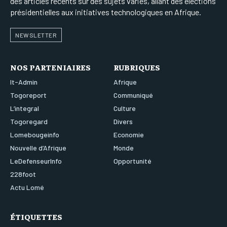
des articles récents sur des sujets variés, allant des élections
présidentielles aux initiatives technologiques en Afrique.
NEWSLETTER
NOS PARTENIAIRES
RUBRIQUES
It-Admin
Afrique
Togoreport
Communiqué
L’integral
Culture
Togoregard
Divers
Lomebougeinfo
Economie
Nouvelle d’Afrique
Monde
LeDefenseurInfo
Opportunité
228foot
Actu Lomé
ÉTIQUETTES