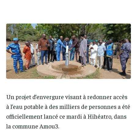
PARTENAIRES
PARTENAIRES
IT-ADMIN
IT-ADMIN
IT-ADMIN
IT-ADMIN
TOGOREPORT
TOGOREPORT
TOGOREPORT
TOGOREPORT
L’INTEGRAL
L’INTEGRAL
L’INTEGRAL
L’INTEGRAL
TOGOREGARD
TOGOREGARD
TOGOREGARD
TOGOREGARD
LOMEBOUGEINFO
LOMEBOUGEINFO
LOMEBOUGEINFO
LOMEBOUGEINFO
NOUVELLE D’AFRIQUE
NOUVELLE D’AFRIQUE
NOUVELLE D’AFRIQUE
NOUVELLE D’AFRIQUE
LEDEFENSEURINFO
LEDEFENSEURINFO
LEDEFENSEURINFO
LEDEFENSEURINFO
228FOOT
228FOOT
Un projet d’envergure visant à redonner accès
228FOOT
228FOOT
à l’eau potable à des milliers de personnes a été
ACTU LOMÉ
ACTU LOMÉ
ACTU LOMÉ
ACTU LOMÉ
officiellement lancé ce mardi à Hihéatro, dans
la commune Amou3.